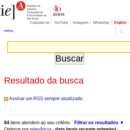
Ir
Ferramentas
Seções
para
Pessoais
o
conteúdo.
|
Cadastre-se
YouTube
Instagram
WhatsApp
English
Ir
para
menu
a
navegação
Resultado da busca
Assinar um RSS sempre atualizado.
84
itens atendem ao seu critério.
Filtrar os resultados
Ordenar por
relevância
·
data (mais recente primeiro)
·