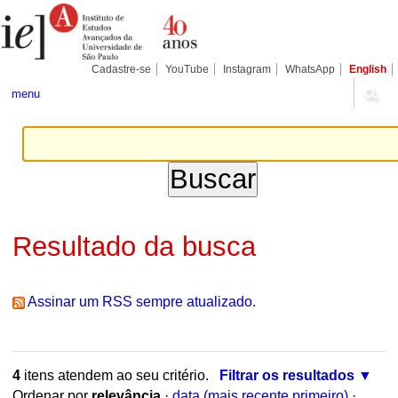
Ir
Ferramentas
Seções
para
Pessoais
o
conteúdo.
|
Cadastre-se
YouTube
Instagram
WhatsApp
English
Ir
para
menu
a
navegação
Resultado da busca
Assinar um RSS sempre atualizado.
4
itens atendem ao seu critério.
Filtrar os resultados
Ordenar por
relevância
·
data (mais recente primeiro)
·