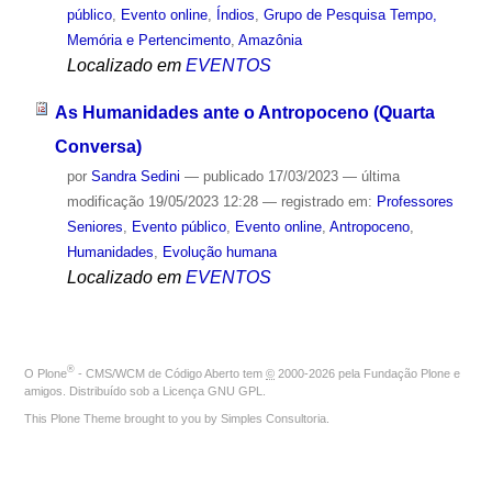
público
,
Evento online
,
Índios
,
Grupo de Pesquisa Tempo,
Memória e Pertencimento
,
Amazônia
Localizado em
EVENTOS
As Humanidades ante o Antropoceno (Quarta
Conversa)
por
Sandra Sedini
—
publicado
17/03/2023
—
última
modificação
19/05/2023 12:28
— registrado em:
Professores
Seniores
,
Evento público
,
Evento online
,
Antropoceno
,
Humanidades
,
Evolução humana
Localizado em
EVENTOS
®
O
Plone
- CMS/WCM de Código Aberto
tem
©
2000-2026 pela
Fundação Plone
e
amigos. Distribuído sob a
Licença GNU GPL
.
This Plone Theme brought to you by
Simples Consultoria
.