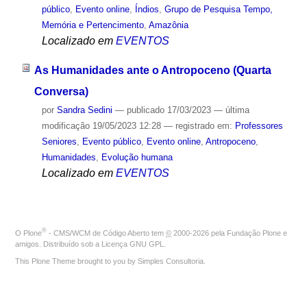
público
,
Evento online
,
Índios
,
Grupo de Pesquisa Tempo,
Memória e Pertencimento
,
Amazônia
Localizado em
EVENTOS
As Humanidades ante o Antropoceno (Quarta
Conversa)
por
Sandra Sedini
—
publicado
17/03/2023
—
última
modificação
19/05/2023 12:28
— registrado em:
Professores
Seniores
,
Evento público
,
Evento online
,
Antropoceno
,
Humanidades
,
Evolução humana
Localizado em
EVENTOS
®
O
Plone
- CMS/WCM de Código Aberto
tem
©
2000-2026 pela
Fundação Plone
e
amigos. Distribuído sob a
Licença GNU GPL
.
This Plone Theme brought to you by
Simples Consultoria
.