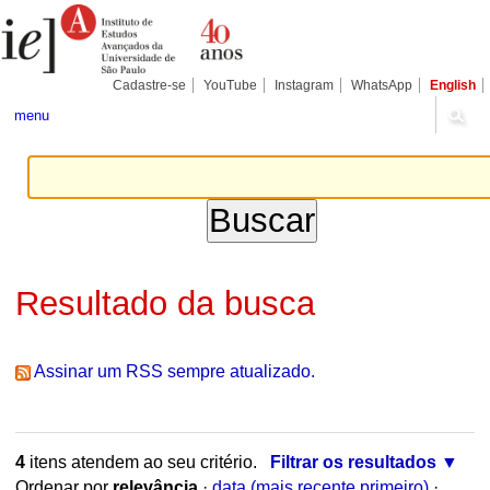
Ir
Ferramentas
Seções
para
Pessoais
o
conteúdo.
|
Cadastre-se
YouTube
Instagram
WhatsApp
English
Ir
para
menu
a
navegação
Resultado da busca
Assinar um RSS sempre atualizado.
4
itens atendem ao seu critério.
Filtrar os resultados
Ordenar por
relevância
·
data (mais recente primeiro)
·