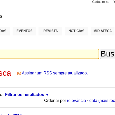
Cadastre-se
Busca
Busca
Avançad
OAS
EVENTOS
REVISTA
NOTÍCIAS
MIDIATECA
sca
Assinar um RSS sempre atualizado.
o.
Filtrar os resultados
Ordenar por
relevância
·
data (mais rec