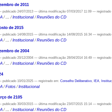
ezembro de 2011
—
publicado
24/07/2013
—
última modificação
07/03/2017 11:09
— registrad
CA
/
…
/
Institucional
/
Reuniões do CD
osto de 2015
—
publicado
14/08/2015
—
última modificação
14/08/2015 16:34
— registrad
CA
/
…
/
Institucional
/
Reuniões do CD
ezembro de 2004
—
publicado
20/12/2004
—
última modificação
28/04/2014 16:49
— registrad
CA
/
…
/
Institucional
/
Reuniões do CD
24
—
publicado
10/01/2025
— registrado em:
Conselho Deliberativo
,
IEA
,
Institu
CA
/
Fotos
/
Institucional
rço de 2105
—
publicado
30/03/2015
—
última modificação
23/07/2015 15:14
— registrad
CA
/
…
/
Institucional
/
Reuniões do CD