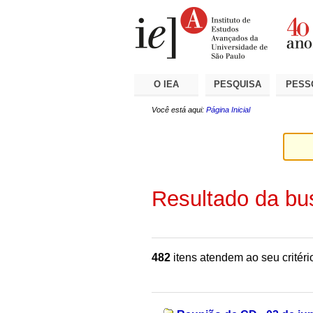
Ir
Ferramentas
Seções
para
Pessoais
o
conteúdo.
|
Ir
para
a
O IEA
PESQUISA
PESS
navegação
Você está aqui:
Página Inicial
Resultado da bu
482
itens atendem ao seu critéri