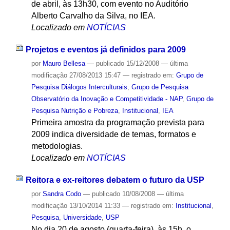
de abril, às 13h30, com evento no Auditório
Alberto Carvalho da Silva, no IEA.
Localizado em
NOTÍCIAS
Projetos e eventos já definidos para 2009
por
Mauro Bellesa
—
publicado
15/12/2008
—
última
modificação
27/08/2013 15:47
— registrado em:
Grupo de
Pesquisa Diálogos Interculturais
,
Grupo de Pesquisa
Observatório da Inovação e Competitividade - NAP
,
Grupo de
Pesquisa Nutrição e Pobreza
,
Institucional
,
IEA
Primeira amostra da programação prevista para
2009 indica diversidade de temas, formatos e
metodologias.
Localizado em
NOTÍCIAS
Reitora e ex-reitores debatem o futuro da USP
por
Sandra Codo
—
publicado
10/08/2008
—
última
modificação
13/10/2014 11:33
— registrado em:
Institucional
,
Pesquisa
,
Universidade
,
USP
No dia 20 de agosto (quarta-feira), às 15h, o