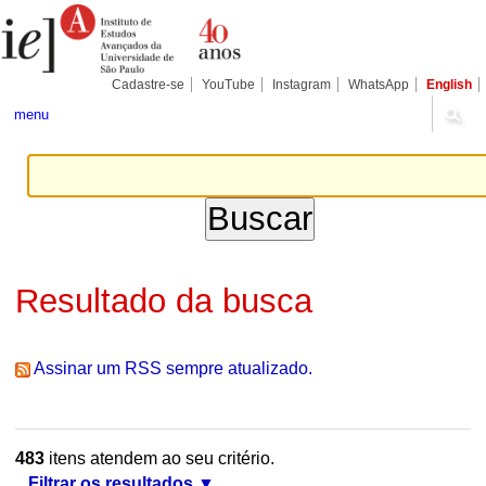
Ir
Ferramentas
Seções
para
Pessoais
o
conteúdo.
|
Cadastre-se
YouTube
Instagram
WhatsApp
English
Ir
para
menu
a
navegação
Resultado da busca
Assinar um RSS sempre atualizado.
483
itens atendem ao seu critério.
Filtrar os resultados