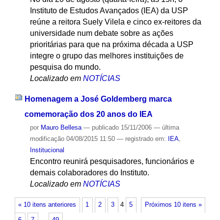
Instituto de Estudos Avançados (IEA) da USP
reúne a reitora Suely Vilela e cinco ex-reitores da
universidade num debate sobre as ações
prioritárias para que na próxima década a USP
integre o grupo das melhores instituições de
pesquisa do mundo.
Localizado em
NOTÍCIAS
Homenagem a José Goldemberg marca
comemoração dos 20 anos do IEA
por
Mauro Bellesa
—
publicado
15/11/2006
—
última
modificação
04/08/2015 11:50
— registrado em:
IEA
,
Institucional
Encontro reunirá pesquisadores, funcionários e
demais colaboradores do Instituto.
Localizado em
NOTÍCIAS
« 10 itens anteriores
1
2
3
4
5
Próximos 10 itens »
6
7
…
49