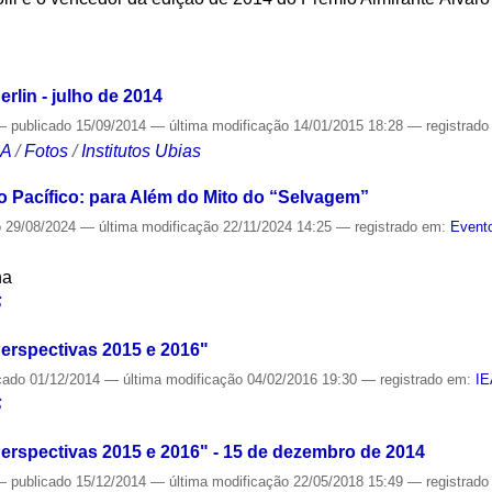
S
rlin - julho de 2014
—
publicado
15/09/2014
—
última modificação
14/01/2015 18:28
— registrad
CA
/
Fotos
/
Institutos Ubias
 Pacífico: para Além do Mito do “Selvagem”
o
29/08/2024
—
última modificação
22/11/2024 14:25
— registrado em:
Evento
na
S
erspectivas 2015 e 2016"
cado
01/12/2014
—
última modificação
04/02/2016 19:30
— registrado em:
I
S
erspectivas 2015 e 2016" - 15 de dezembro de 2014
—
publicado
15/12/2014
—
última modificação
22/05/2018 15:49
— registrad