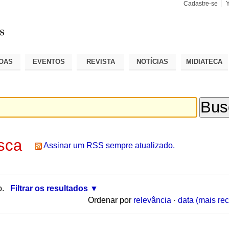
Cadastre-se
Busca
Busca
Avançad
OAS
EVENTOS
REVISTA
NOTÍCIAS
MIDIATECA
sca
Assinar um RSS sempre atualizado.
o.
Filtrar os resultados
Ordenar por
relevância
·
data (mais rec