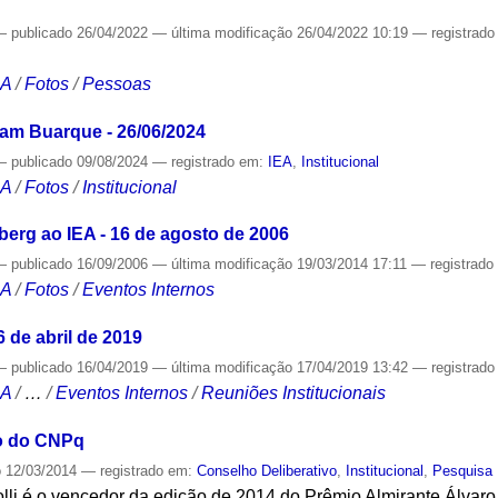
—
publicado
26/04/2022
—
última modificação
26/04/2022 10:19
— registrad
CA
/
Fotos
/
Pessoas
vam Buarque - 26/06/2024
—
publicado
09/08/2024
— registrado em:
IEA
,
Institucional
CA
/
Fotos
/
Institucional
berg ao IEA - 16 de agosto de 2006
—
publicado
16/09/2006
—
última modificação
19/03/2014 17:11
— registrad
CA
/
Fotos
/
Eventos Internos
6 de abril de 2019
—
publicado
16/04/2019
—
última modificação
17/04/2019 13:42
— registrad
CA
/
…
/
Eventos Internos
/
Reuniões Institucionais
io do CNPq
o
12/03/2014
— registrado em:
Conselho Deliberativo
,
Institucional
,
Pesquisa
lli é o vencedor da edição de 2014 do Prêmio Almirante Álvaro 