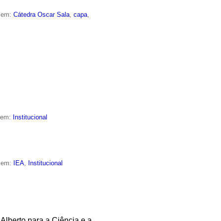
o em:
Cátedra Oscar Sala
,
capa
,
o em:
Institucional
o em:
IEA
,
Institucional
Alberto para a Ciência e a