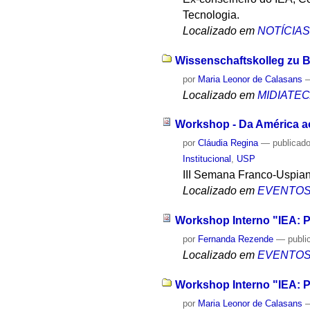
Tecnologia.
Localizado em
NOTÍCIA
Wissenschaftskolleg zu Be
por
Maria Leonor de Calasans
Localizado em
MIDIATE
Workshop - Da América ao
por
Cláudia Regina
—
publicad
Institucional
,
USP
III Semana Franco-Uspia
Localizado em
EVENTO
Workshop Interno "IEA: P
por
Fernanda Rezende
—
publi
Localizado em
EVENTO
Workshop Interno "IEA: P
por
Maria Leonor de Calasans