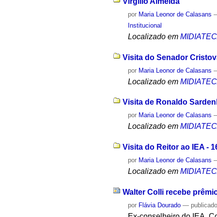
Virgílio Almeida
por
Maria Leonor de Calasans
Institucional
Localizado em
MIDIATE
Visita do Senador Cristo
por
Maria Leonor de Calasans
Localizado em
MIDIATE
Visita de Ronaldo Sarden
por
Maria Leonor de Calasans
Localizado em
MIDIATE
Visita do Reitor ao IEA - 1
por
Maria Leonor de Calasans
Localizado em
MIDIATE
Walter Colli recebe prêm
por
Flávia Dourado
—
publicad
Ex-conselheiro do IEA, Co