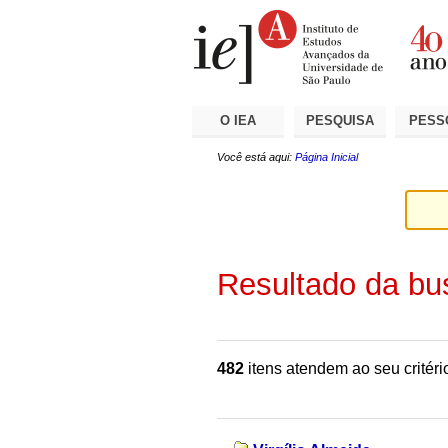
Ir
Ferramentas
Seções
para
Pessoais
o
conteúdo.
|
Ir
para
a
O IEA
PESQUISA
PESS
navegação
Você está aqui:
Página Inicial
Resultado da bu
482
itens atendem ao seu critéri