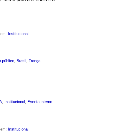
o em:
Institucional
 público
,
Brasil
,
França
,
EA
,
Institucional
,
Evento interno
o em:
Institucional