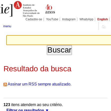
Ir
Ferramentas
Seções
para
Pessoais
o
conteúdo.
|
Cadastre-se
YouTube
Instagram
WhatsApp
English
Ir
para
menu
a
navegação
Resultado da busca
Assinar um RSS sempre atualizado.
123
itens atendem ao seu critério.
Filtrar os resultados