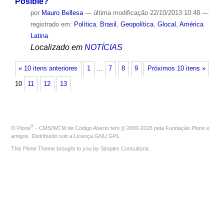
Posible?"
por
Mauro Bellesa
—
última modificação
22/10/2013 10:48
—
registrado em:
Política
,
Brasil
,
Geopolítica
,
Glocal
,
América
Latina
Localizado em
NOTÍCIAS
« 10 itens anteriores
1
…
7
8
9
Próximos 10 itens »
10
11
12
13
®
O
Plone
- CMS/WCM de Código Aberto
tem
©
2000-2026 pela
Fundação Plone
e
amigos. Distribuído sob a
Licença GNU GPL
.
This Plone Theme brought to you by
Simples Consultoria
.