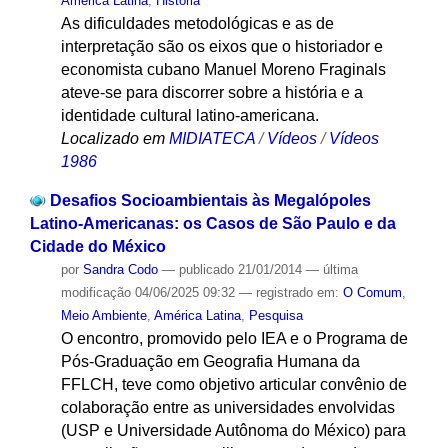
América Latina
,
História
As dificuldades metodológicas e as de
interpretação são os eixos que o historiador e
economista cubano Manuel Moreno Fraginals
ateve-se para discorrer sobre a história e a
identidade cultural latino-americana.
Localizado em
MIDIATECA
/
Vídeos
/
Vídeos
1986
Desafios Socioambientais às Megalópoles
Latino-Americanas: os Casos de São Paulo e da
Cidade do México
por
Sandra Codo
—
publicado
21/01/2014
—
última
modificação
04/06/2025 09:32
— registrado em:
O Comum
,
Meio Ambiente
,
América Latina
,
Pesquisa
O encontro, promovido pelo IEA e o Programa de
Pós-Graduação em Geografia Humana da
FFLCH, teve como objetivo articular convênio de
colaboração entre as universidades envolvidas
(USP e Universidade Autônoma do México) para