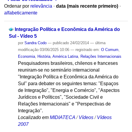
Ordenar por
relevância
·
data (mais recente primeiro)
·
alfabeticamente
Integração Política e Econômica da América do
Sul - Vídeo 5
por
Sandra Codo
—
publicado
24/02/2014
—
última
modificação
03/06/2025 10:06
— registrado em:
O Comum
,
Economia
,
História
,
América Latina
,
Relações Internacionais
Pesquisadores brasileiros, chilenos e franceses
reuniram-se no seminário internacional
"Integração Política e Econômica da América do
Sul" para debater os seguintes temas: "Espaços
de Integração", "Energia e Comércio", "Aspectos
Jurídicos e Políticos", "Sociedade Civil e
Relações Internacionais" e "Perspectivas de
Integração".
Localizado em
MIDIATECA
/
Vídeos
/
Vídeos
2007