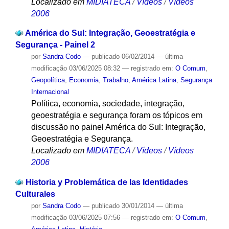
Localizado em
MIDIATECA
/
Vídeos
/
Vídeos
2006
América do Sul: Integração, Geoestratégia e
Segurança - Painel 2
por
Sandra Codo
—
publicado
06/02/2014
—
última
modificação
03/06/2025 08:32
— registrado em:
O Comum
,
Geopolítica
,
Economia
,
Trabalho
,
América Latina
,
Segurança
Internacional
Política, economia, sociedade, integração,
geoestratégia e segurança foram os tópicos em
discussão no painel América do Sul: Integração,
Geoestratégia e Segurança.
Localizado em
MIDIATECA
/
Vídeos
/
Vídeos
2006
Historia y Problemática de las Identidades
Culturales
por
Sandra Codo
—
publicado
30/01/2014
—
última
modificação
03/06/2025 07:56
— registrado em:
O Comum
,