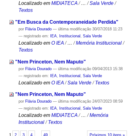
Localizado em
MIDIATECA
/
…
/
Sala Verde
/
Textos
"Em Busca da Contemporaneidade Perdida"
por
Flávia Dourado
—
última modificação
30/07/2018 11:23
— registrado em:
IEA
,
Institucional
,
Sala Verde
Localizado em
O IEA
/
…
/
Memória Institucional
/
Textos
"Nem Princeton, Nem Maputo"
por
Flávia Dourado
—
última modificação
09/04/2013 15:38
— registrado em:
IEA
,
Institucional
,
Sala Verde
Localizado em
O IEA
/
Sala Verde
/
Textos
"Nem Princeton, Nem Maputo"
por
Flávia Dourado
—
última modificação
24/07/2023 08:59
— registrado em:
IEA
,
Institucional
,
Sala Verde
Localizado em
MIDIATECA
/
…
/
Memória
Institucional
/
Textos
1
2
3
4
…
49
Próximos 10 itens »