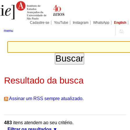
Ir
Ferramentas
Seções
para
Pessoais
o
conteúdo.
|
Cadastre-se
YouTube
Instagram
WhatsApp
English
Ir
para
menu
a
navegação
Resultado da busca
Assinar um RSS sempre atualizado.
483
itens atendem ao seu critério.
Filtrar os resultados