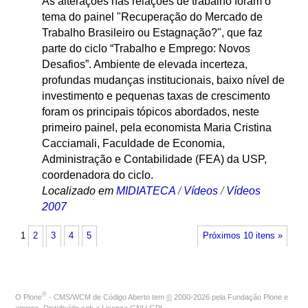
As alterações nas relações de trabalho foram o
tema do painel "Recuperação do Mercado de
Trabalho Brasileiro ou Estagnação?", que faz
parte do ciclo “Trabalho e Emprego: Novos
Desafios”. Ambiente de elevada incerteza,
profundas mudanças institucionais, baixo nível de
investimento e pequenas taxas de crescimento
foram os principais tópicos abordados, neste
primeiro painel, pela economista Maria Cristina
Cacciamali, Faculdade de Economia,
Administração e Contabilidade (FEA) da USP,
coordenadora do ciclo.
Localizado em
MIDIATECA
/
Vídeos
/
Vídeos
2007
1
2
3
4
5
Próximos 10 itens »
®
O
Plone
- CMS/WCM de Código Aberto
tem
©
2000-2026 pela
Fundação Plone
e
amigos. Distribuído sob a
Licença GNU GPL
.