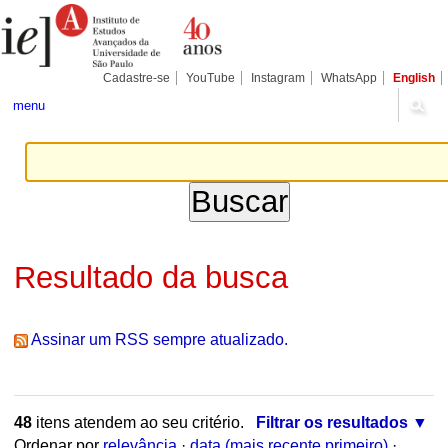
Ir
Ferramentas
Seções
para
Pessoais
o
conteúdo.
|
Cadastre-se
YouTube
Instagram
WhatsApp
English
Ir
para
menu
a
navegação
Resultado da busca
Assinar um RSS sempre atualizado.
48
itens atendem ao seu critério.
Filtrar os resultados
Ordenar por
relevância
·
data (mais recente primeiro)
·