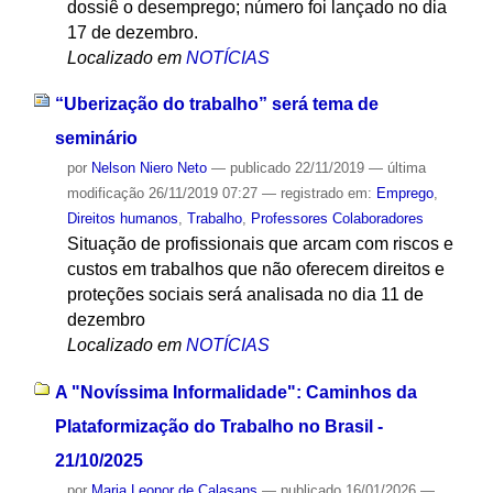
dossiê o desemprego; número foi lançado no dia
17 de dezembro.
Localizado em
NOTÍCIAS
“Uberização do trabalho” será tema de
seminário
por
Nelson Niero Neto
—
publicado
22/11/2019
—
última
modificação
26/11/2019 07:27
— registrado em:
Emprego
,
Direitos humanos
,
Trabalho
,
Professores Colaboradores
Situação de profissionais que arcam com riscos e
custos em trabalhos que não oferecem direitos e
proteções sociais será analisada no dia 11 de
dezembro
Localizado em
NOTÍCIAS
A "Novíssima Informalidade": Caminhos da
Plataformização do Trabalho no Brasil -
21/10/2025
por
Maria Leonor de Calasans
—
publicado
16/01/2026
—