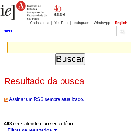
Ir
Ferramentas
Seções
para
Pessoais
o
conteúdo.
|
Cadastre-se
YouTube
Instagram
WhatsApp
English
Ir
para
menu
a
navegação
Resultado da busca
Assinar um RSS sempre atualizado.
483
itens atendem ao seu critério.
Filtrar os resultados