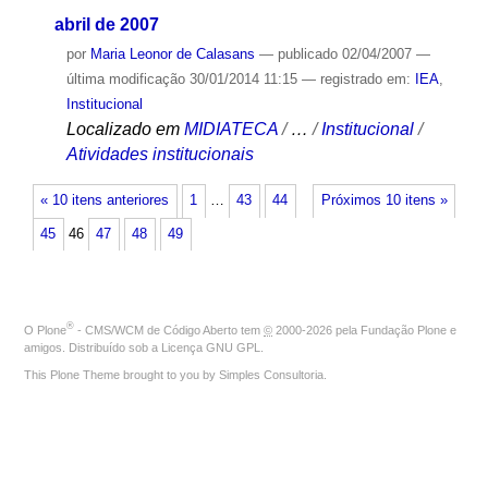
abril de 2007
por
Maria Leonor de Calasans
—
publicado
02/04/2007
—
última modificação
30/01/2014 11:15
— registrado em:
IEA
,
Institucional
Localizado em
MIDIATECA
/
…
/
Institucional
/
Atividades institucionais
« 10 itens anteriores
1
…
43
44
Próximos 10 itens »
45
46
47
48
49
®
O
Plone
- CMS/WCM de Código Aberto
tem
©
2000-2026 pela
Fundação Plone
e
amigos. Distribuído sob a
Licença GNU GPL
.
This Plone Theme brought to you by
Simples Consultoria
.