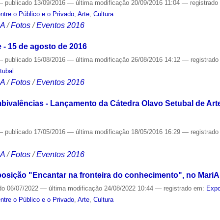
—
publicado
13/09/2016
—
última modificação
20/09/2016 11:04
— registrad
ntre o Público e o Privado
,
Arte
,
Cultura
CA
/
Fotos
/
Eventos 2016
e - 15 de agosto de 2016
—
publicado
15/08/2016
—
última modificação
26/08/2016 14:12
— registrad
tubal
CA
/
Fotos
/
Eventos 2016
ivalências - Lançamento da Cátedra Olavo Setubal de Arte, 
—
publicado
17/05/2016
—
última modificação
18/05/2016 16:29
— registrad
CA
/
Fotos
/
Eventos 2016
osição "Encantar na fronteira do conhecimento", no MariA
do
06/07/2022
—
última modificação
24/08/2022 10:44
— registrado em:
Expo
ntre o Público e o Privado
,
Arte
,
Cultura
S