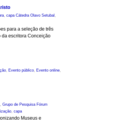
risto
ura
,
capa Cátedra Olavo Setubal
,
ões para a seleção de três
 da escritora Conceição
ção
,
Evento público
,
Evento online
,
o
,
Grupo de Pesquisa Fórum
ização
,
capa
olonizando Museus e