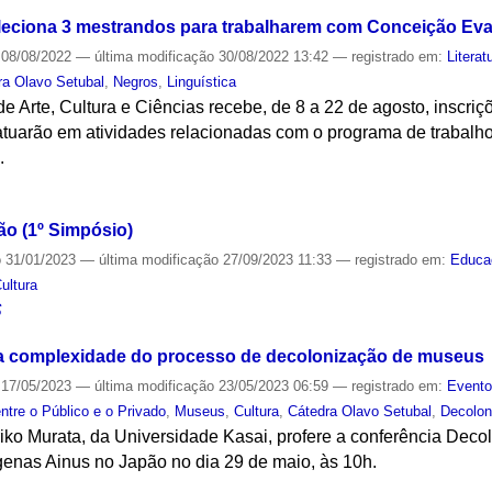
leciona 3 mestrandos para trabalharem com Conceição Eva
08/08/2022
—
última modificação
30/08/2022 13:42
— registrado em:
Literat
ra Olavo Setubal
,
Negros
,
Linguística
e Arte, Cultura e Ciências recebe, de 8 a 22 de agosto, inscriç
uarão em atividades relacionadas com o programa de trabalho
.
S
ão (1º Simpósio)
o
31/01/2023
—
última modificação
27/09/2023 11:33
— registrado em:
Educa
ultura
S
e a complexidade do processo de decolonização de museus
17/05/2023
—
última modificação
23/05/2023 06:59
— registrado em:
Event
ntre o Público e o Privado
,
Museus
,
Cultura
,
Cátedra Olavo Setubal
,
Decolon
iko Murata, da Universidade Kasai, profere a conferência Dec
genas Ainus no Japão no dia 29 de maio, às 10h.
S