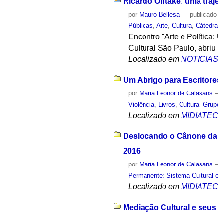
Ricardo Ohtake: uma trajet
por
Mauro Bellesa
—
publicado
Públicas
,
Arte
,
Cultura
,
Cátedra
Encontro "Arte e Política
Cultural São Paulo, abriu
Localizado em
NOTÍCIA
Um Abrigo para Escritore
por
Maria Leonor de Calasans
Violência
,
Livros
,
Cultura
,
Grupo
Localizado em
MIDIATE
Deslocando o Cânone da H
2016
por
Maria Leonor de Calasans
Permanente: Sistema Cultural e
Localizado em
MIDIATE
Mediação Cultural e seus