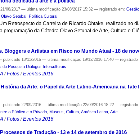
ória dedicada à arte e à política
21/08/2017
—
última modificação
23/08/2017 15:32
— registrado em:
Gestão
 Olavo Setubal
,
Política Cultural
: Um Retrospecto da Carreira de Ricardo Ohtake, realizado no d
 a programação da Cátedra Olavo Setubal de Arte, Cultura e Ci
S
s, Bloggers e Artistas em Risco no Mundo Atual - 18 de no
—
publicado
18/11/2016
—
última modificação
19/12/2016 17:40
— registrad
 de Pesquisa Diálogos Interculturais
CA
/
Fotos
/
Eventos 2016
istória da Arte: o Papel da Arte Latino-Americana na Tate
—
publicado
22/09/2016
—
última modificação
22/09/2016 18:22
— registrad
ntre o Público e o Privado
,
Museus
,
Cultura
,
América Latina
,
Arte
CA
/
Fotos
/
Eventos 2016
 Processos de Tradução - 13 e 14 de setembro de 2016