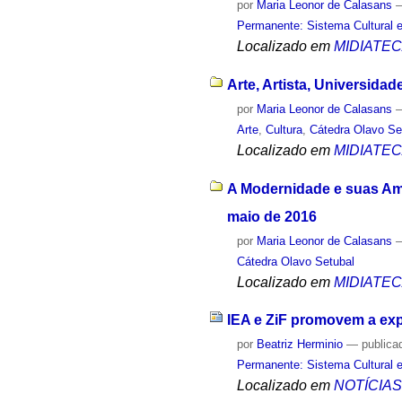
por
Maria Leonor de Calasans
Permanente: Sistema Cultural e
Localizado em
MIDIATE
Arte, Artista, Universidad
por
Maria Leonor de Calasans
Arte
,
Cultura
,
Cátedra Olavo Se
Localizado em
MIDIATE
A Modernidade e suas Amb
maio de 2016
por
Maria Leonor de Calasans
Cátedra Olavo Setubal
Localizado em
MIDIATE
IEA e ZiF promovem a exp
por
Beatriz Herminio
—
publica
Permanente: Sistema Cultural e
Localizado em
NOTÍCIA