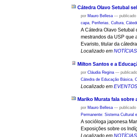
Cátedra Olavo Setubal se
por
Mauro Bellesa
—
publicado
capa
,
Periferias
,
Cultura
,
Cáted
A Cátedra Olavo Setubal d
mestrandos da USP que at
Evaristo, titular da cátedra
Localizado em
NOTÍCIA
Milton Santos e a Educaç
por
Cláudia Regina
—
publicad
Cátedra de Educação Básica
,
C
Localizado em
EVENTO
Mariko Murata fala sobr
por
Mauro Bellesa
—
publicado
Permanente: Sistema Cultural e
A socióloga japonesa Mar
Exposições sobre os Indí
Localizado em
NOTÍCIA