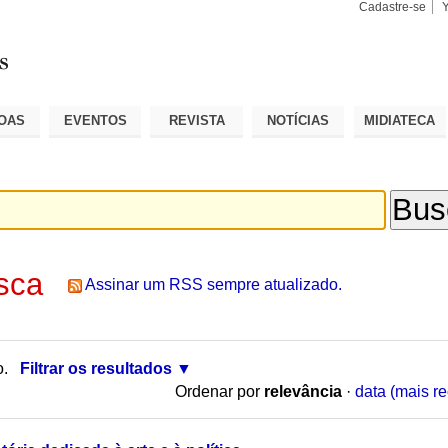
Cadastre-se
Busca
Busca
Avançad
OAS
EVENTOS
REVISTA
NOTÍCIAS
MIDIATECA
sca
Assinar um RSS sempre atualizado.
o.
Filtrar os resultados
Ordenar por
relevância
·
data (mais re