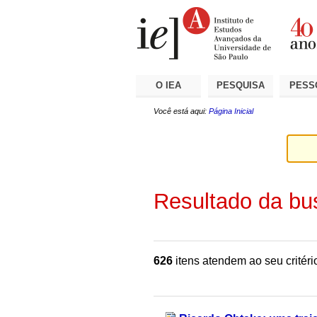
Ir
Ferramentas
Seções
para
Pessoais
o
conteúdo.
|
Ir
para
a
O IEA
PESQUISA
PESS
navegação
Você está aqui:
Página Inicial
Resultado da bu
626
itens atendem ao seu critéri