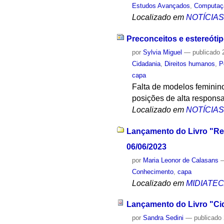
Estudos Avançados
,
Computaç
Localizado em
NOTÍCIA
Preconceitos e estereóti
por
Sylvia Miguel
—
publicado
2
Cidadania
,
Direitos humanos
,
P
capa
Falta de modelos feminino
posições de alta responsa
Localizado em
NOTÍCIA
Lançamento do Livro "Ree
06/06/2023
por
Maria Leonor de Calasans
Conhecimento
,
capa
Localizado em
MIDIATE
Lançamento do Livro "Ci
por
Sandra Sedini
—
publicado