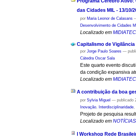
Programa Cérebro Ativo:
das Cidades MIL - 13/10/
por
Maria Leonor de Calasans
Desenvolvimento de Cidades M
Localizado em
MIDIATE
Capitalismo de Vigilância 
por
Jorge Paulo Soares
—
publ
Cátedra Oscar Sala
Este quarto evento discuti
da condição expansiva at
Localizado em
MIDIATE
A contribuição da boa ge
por
Sylvia Miguel
—
publicado
2
Inovação
,
Interdisciplinaridade
Projeto de pesquisa resul
Localizado em
NOTÍCIA
I Workshop Rede Brasilei