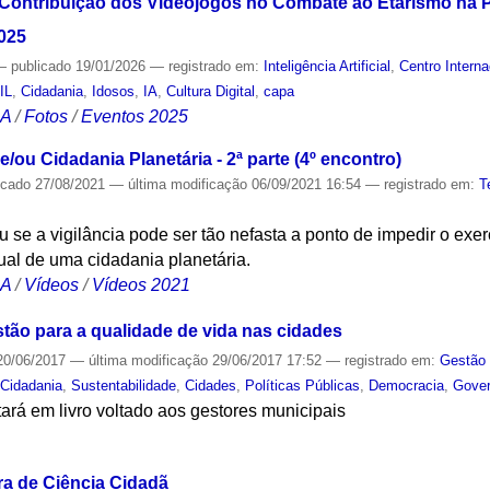
 Contribuição dos Videojogos no Combate ao Etarismo na 
2025
—
publicado
19/01/2026
— registrado em:
Inteligência Artificial
,
Centro Intern
IL
,
Cidadania
,
Idosos
,
IA
,
Cultura Digital
,
capa
CA
/
Fotos
/
Eventos 2025
e/ou Cidadania Planetária - 2ª parte (4º encontro)
icado
27/08/2021
—
última modificação
06/09/2021 16:54
— registrado em:
T
u se a vigilância pode ser tão nefasta a ponto de impedir o exer
ual de uma cidadania planetária.
CA
/
Vídeos
/
Vídeos 2021
stão para a qualidade de vida nas cidades
0/06/2017
—
última modificação
29/06/2017 17:52
— registrado em:
Gestão 
,
Cidadania
,
Sustentabilidade
,
Cidades
,
Políticas Públicas
,
Democracia
,
Gove
tará em livro voltado aos gestores municipais
S
ra de Ciência Cidadã