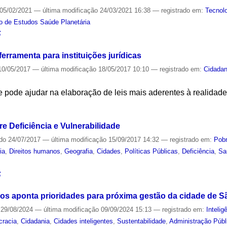
05/02/2021
—
última modificação
24/03/2021 16:38
— registrado em:
Tecnol
o de Estudos Saúde Planetária
S
erramenta para instituições jurídicas
0/05/2017
—
última modificação
18/05/2017 10:10
— registrado em:
Cidadan
 e pode ajudar na elaboração de leis mais aderentes à realidade
S
e Deficiência e Vulnerabilidade
ado
24/07/2017
—
última modificação
15/09/2017 14:32
— registrado em:
Pob
ia
,
Direitos humanos
,
Geografia
,
Cidades
,
Políticas Públicas
,
Deficiência
,
Sa
S
s aponta prioridades para próxima gestão da cidade de S
29/08/2024
—
última modificação
09/09/2024 15:13
— registrado em:
Inteligê
racia
,
Cidadania
,
Cidades inteligentes
,
Sustentabilidade
,
Administração Públ