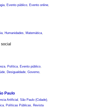
ogia
,
Evento público
,
Evento online
,
ia
,
Humanidades
,
Matemática
,
 social
reza
,
Política
,
Evento público
,
úde
,
Desigualdade
,
Governo
,
ão Paulo
ncia Artificial
,
São Paulo (Cidade)
,
ica
,
Políticas Públicas
,
Revista