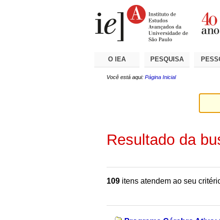
Ir
Ferramentas
Seções
para
Pessoais
o
conteúdo.
|
Ir
para
a
O IEA
PESQUISA
PESS
navegação
Você está aqui:
Página Inicial
Resultado da bu
109
itens atendem ao seu critéri