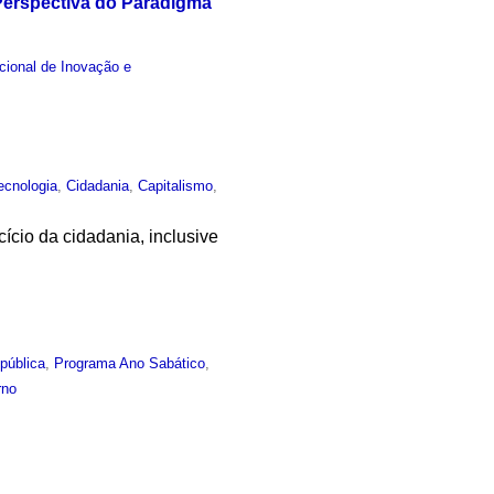
Perspectiva do Paradigma
acional de Inovação e
ecnologia
,
Cidadania
,
Capitalismo
,
cício da cidadania, inclusive
pública
,
Programa Ano Sabático
,
rno