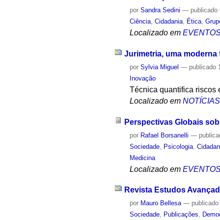
por
Sandra Sedini
—
publicado
Ciência
,
Cidadania
,
Ética
,
Grup
Localizado em
EVENTO
Jurimetria, uma moderna f
por
Sylvia Miguel
—
publicado
1
Inovação
Técnica quantifica riscos
Localizado em
NOTÍCIA
Perspectivas Globais sobr
por
Rafael Borsanelli
—
public
Sociedade
,
Psicologia
,
Cidadan
Medicina
Localizado em
EVENTO
Revista Estudos Avançado
por
Mauro Bellesa
—
publicado
Sociedade
,
Publicações
,
Democ