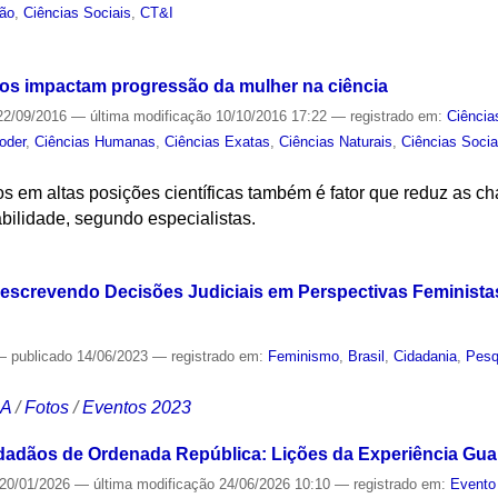
ão
,
Ciências Sociais
,
CT&I
S
pos impactam progressão da mulher na ciência
2/09/2016
—
última modificação
10/10/2016 17:22
— registrado em:
Ciência
oder
,
Ciências Humanas
,
Ciências Exatas
,
Ciências Naturais
,
Ciências Socia
s em altas posições científicas também é fator que reduz as c
bilidade, segundo especialistas.
S
screvendo Decisões Judiciais em Perspectivas Feministas: 
—
publicado
14/06/2023
— registrado em:
Feminismo
,
Brasil
,
Cidadania
,
Pesq
CA
/
Fotos
/
Eventos 2023
dadãos de Ordenada República: Lições da Experiência Gua
20/01/2026
—
última modificação
24/06/2026 10:10
— registrado em:
Evento