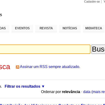
Cadastre-se
Busca
Busca
Avançad
OAS
EVENTOS
REVISTA
NOTÍCIAS
MIDIATECA
sca
Assinar um RSS sempre atualizado.
o.
Filtrar os resultados
Ordenar por
relevância
·
data (mais re