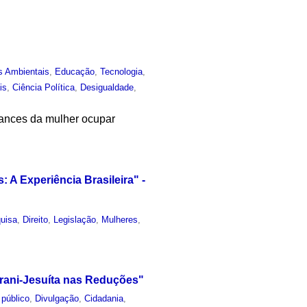
s Ambientais
,
Educação
,
Tecnologia
,
is
,
Ciência Política
,
Desigualdade
,
hances da mulher ocupar
A Experiência Brasileira" -
uisa
,
Direito
,
Legislação
,
Mulheres
,
rani-Jesuíta nas Reduções"
 público
,
Divulgação
,
Cidadania
,