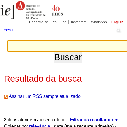
Ir
Ferramentas
Seções
para
Pessoais
o
conteúdo.
|
Cadastre-se
YouTube
Instagram
WhatsApp
English
Ir
para
menu
a
navegação
Resultado da busca
Assinar um RSS sempre atualizado.
2
itens atendem ao seu critério.
Filtrar os resultados
Ordenar por
relevância
·
data (mais recente primeiro)
·