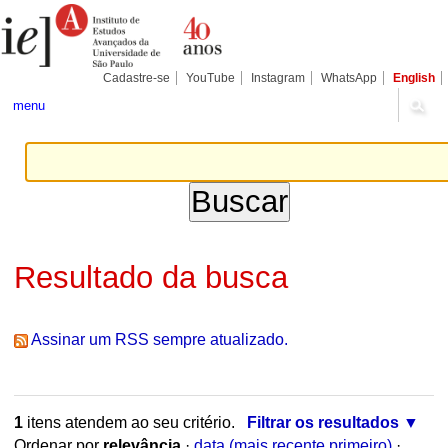
Ir
Ferramentas
Seções
para
Pessoais
o
conteúdo.
|
Cadastre-se
YouTube
Instagram
WhatsApp
English
Ir
para
menu
a
navegação
Resultado da busca
Assinar um RSS sempre atualizado.
1
itens atendem ao seu critério.
Filtrar os resultados
Ordenar por
relevância
·
data (mais recente primeiro)
·