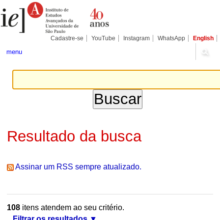
Ir
Ferramentas
Seções
para
Pessoais
o
conteúdo.
|
Cadastre-se
YouTube
Instagram
WhatsApp
English
Ir
para
menu
a
navegação
Resultado da busca
Assinar um RSS sempre atualizado.
108
itens atendem ao seu critério.
Filtrar os resultados