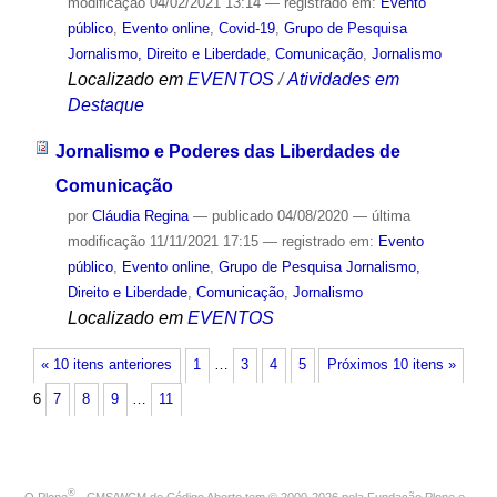
modificação
04/02/2021 13:14
— registrado em:
Evento
público
,
Evento online
,
Covid-19
,
Grupo de Pesquisa
Jornalismo, Direito e Liberdade
,
Comunicação
,
Jornalismo
Localizado em
EVENTOS
/
Atividades em
Destaque
Jornalismo e Poderes das Liberdades de
Comunicação
por
Cláudia Regina
—
publicado
04/08/2020
—
última
modificação
11/11/2021 17:15
— registrado em:
Evento
público
,
Evento online
,
Grupo de Pesquisa Jornalismo,
Direito e Liberdade
,
Comunicação
,
Jornalismo
Localizado em
EVENTOS
« 10 itens anteriores
1
…
3
4
5
Próximos 10 itens »
6
7
8
9
…
11
®