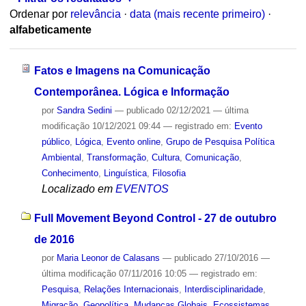
Ordenar por
relevância
·
data (mais recente primeiro)
·
alfabeticamente
Fatos e Imagens na Comunicação
Contemporânea. Lógica e Informação
por
Sandra Sedini
—
publicado
02/12/2021
—
última
modificação
10/12/2021 09:44
— registrado em:
Evento
público
,
Lógica
,
Evento online
,
Grupo de Pesquisa Política
Ambiental
,
Transformação
,
Cultura
,
Comunicação
,
Conhecimento
,
Linguística
,
Filosofia
Localizado em
EVENTOS
Full Movement Beyond Control - 27 de outubro
de 2016
por
Maria Leonor de Calasans
—
publicado
27/10/2016
—
última modificação
07/11/2016 10:05
— registrado em:
Pesquisa
,
Relações Internacionais
,
Interdisciplinaridade
,
Migração
,
Geopolítica
,
Mudanças Globais
,
Ecossistemas
,