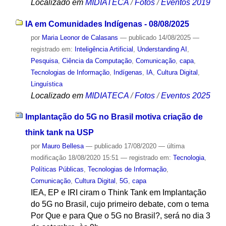
Localizado em
MIDIATECA
/
Fotos
/
Eventos 2019
IA em Comunidades Indígenas - 08/08/2025
por
Maria Leonor de Calasans
—
publicado
14/08/2025
—
registrado em:
Inteligência Artificial
,
Understanding AI
,
Pesquisa
,
Ciência da Computação
,
Comunicação
,
capa
,
Tecnologias de Informação
,
Indígenas
,
IA
,
Cultura Digital
,
Linguística
Localizado em
MIDIATECA
/
Fotos
/
Eventos 2025
Implantação do 5G no Brasil motiva criação de
think tank na USP
por
Mauro Bellesa
—
publicado
17/08/2020
—
última
modificação
18/08/2020 15:51
— registrado em:
Tecnologia
,
Políticas Públicas
,
Tecnologias de Informação
,
Comunicação
,
Cultura Digital
,
5G
,
capa
IEA, EP e IRI ciram o Think Tank em Implantação
do 5G no Brasil, cujo primeiro debate, com o tema
Por Que e para Que o 5G no Brasil?, será no dia 3