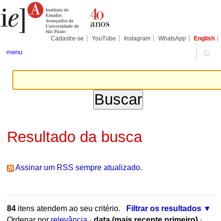
Ir
Ferramentas
Seções
para
Pessoais
o
conteúdo.
|
Cadastre-se
YouTube
Instagram
WhatsApp
English
Ir
para
menu
a
navegação
Resultado da busca
Assinar um RSS sempre atualizado.
84
itens atendem ao seu critério.
Filtrar os resultados
Ordenar por
relevância
·
data (mais recente primeiro)
·