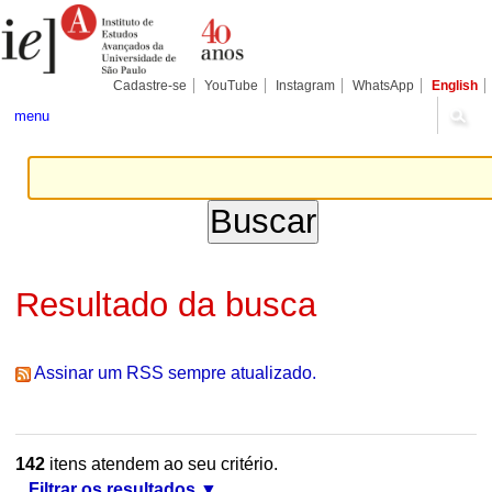
Ir
Ferramentas
Seções
para
Pessoais
o
conteúdo.
|
Cadastre-se
YouTube
Instagram
WhatsApp
English
Ir
para
menu
a
navegação
Resultado da busca
Assinar um RSS sempre atualizado.
142
itens atendem ao seu critério.
Filtrar os resultados