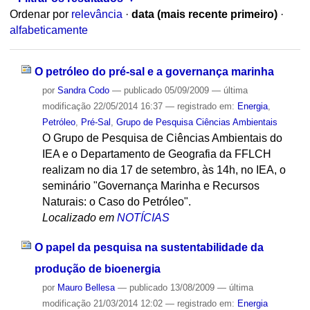
Ordenar por
relevância
·
data (mais recente primeiro)
·
alfabeticamente
O petróleo do pré-sal e a governança marinha
por
Sandra Codo
—
publicado
05/09/2009
—
última
modificação
22/05/2014 16:37
— registrado em:
Energia
,
Petróleo
,
Pré-Sal
,
Grupo de Pesquisa Ciências Ambientais
O Grupo de Pesquisa de Ciências Ambientais do
IEA e o Departamento de Geografia da FFLCH
realizam no dia 17 de setembro, às 14h, no IEA, o
seminário "Governança Marinha e Recursos
Naturais: o Caso do Petróleo".
Localizado em
NOTÍCIAS
O papel da pesquisa na sustentabilidade da
produção de bioenergia
por
Mauro Bellesa
—
publicado
13/08/2009
—
última
modificação
21/03/2014 12:02
— registrado em:
Energia