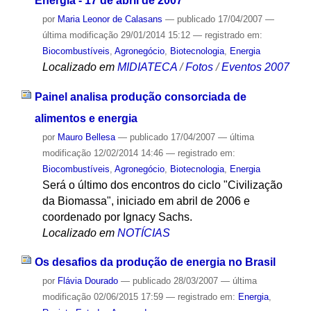
Energia - 17 de abril de 2007
por
Maria Leonor de Calasans
—
publicado
17/04/2007
—
última modificação
29/01/2014 15:12
— registrado em:
Biocombustíveis
,
Agronegócio
,
Biotecnologia
,
Energia
Localizado em
MIDIATECA
/
Fotos
/
Eventos 2007
Painel analisa produção consorciada de
alimentos e energia
por
Mauro Bellesa
—
publicado
17/04/2007
—
última
modificação
12/02/2014 14:46
— registrado em:
Biocombustíveis
,
Agronegócio
,
Biotecnologia
,
Energia
Será o último dos encontros do ciclo "Civilização
da Biomassa", iniciado em abril de 2006 e
coordenado por Ignacy Sachs.
Localizado em
NOTÍCIAS
Os desafios da produção de energia no Brasil
por
Flávia Dourado
—
publicado
28/03/2007
—
última
modificação
02/06/2015 17:59
— registrado em:
Energia
,