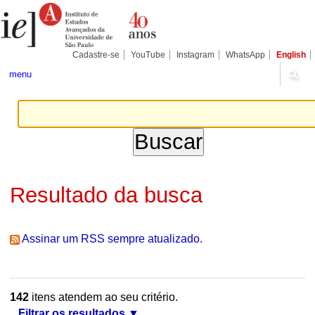
Ir
Ferramentas
Seções
para
Pessoais
o
conteúdo.
|
Cadastre-se
YouTube
Instagram
WhatsApp
English
Ir
para
menu
a
navegação
Resultado da busca
Assinar um RSS sempre atualizado.
142
itens atendem ao seu critério.
Filtrar os resultados