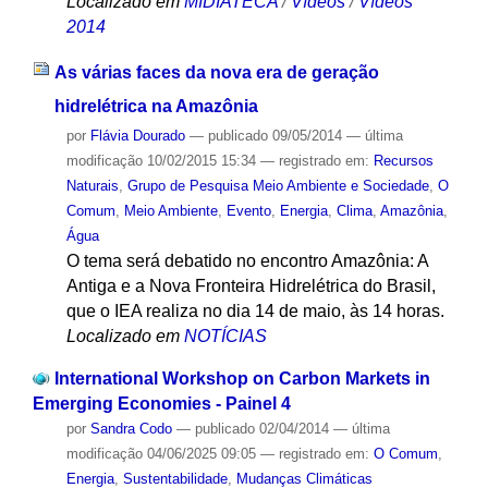
Localizado em
MIDIATECA
/
Vídeos
/
Vídeos
2014
As várias faces da nova era de geração
hidrelétrica na Amazônia
por
Flávia Dourado
—
publicado
09/05/2014
—
última
modificação
10/02/2015 15:34
— registrado em:
Recursos
Naturais
,
Grupo de Pesquisa Meio Ambiente e Sociedade
,
O
Comum
,
Meio Ambiente
,
Evento
,
Energia
,
Clima
,
Amazônia
,
Água
O tema será debatido no encontro Amazônia: A
Antiga e a Nova Fronteira Hidrelétrica do Brasil,
que o IEA realiza no dia 14 de maio, às 14 horas.
Localizado em
NOTÍCIAS
International Workshop on Carbon Markets in
Emerging Economies - Painel 4
por
Sandra Codo
—
publicado
02/04/2014
—
última
modificação
04/06/2025 09:05
— registrado em:
O Comum
,
Energia
,
Sustentabilidade
,
Mudanças Climáticas