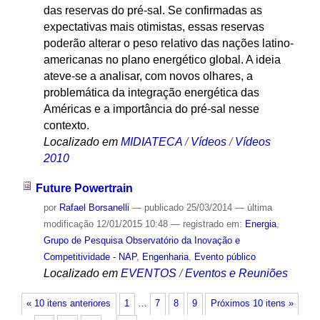
das reservas do pré-sal. Se confirmadas as
expectativas mais otimistas, essas reservas
poderão alterar o peso relativo das nações latino-
americanas no plano energético global. A ideia
ateve-se a analisar, com novos olhares, a
problemática da integração energética das
Américas e a importância do pré-sal nesse
contexto.
Localizado em
MIDIATECA
/
Vídeos
/
Vídeos
2010
Future Powertrain
por
Rafael Borsanelli
—
publicado
25/03/2014
—
última
modificação
12/01/2015 10:48
— registrado em:
Energia
,
Grupo de Pesquisa Observatório da Inovação e
Competitividade - NAP
,
Engenharia
,
Evento público
Localizado em
EVENTOS
/
Eventos e Reuniões
« 10 itens anteriores
1
…
7
8
9
Próximos 10 itens »