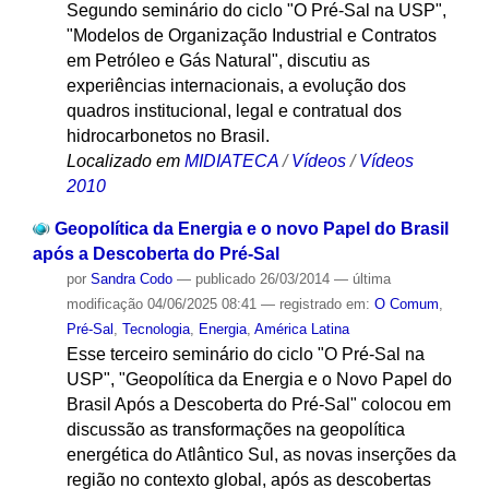
Segundo seminário do ciclo "O Pré-Sal na USP",
"Modelos de Organização Industrial e Contratos
em Petróleo e Gás Natural", discutiu as
experiências internacionais, a evolução dos
quadros institucional, legal e contratual dos
hidrocarbonetos no Brasil.
Localizado em
MIDIATECA
/
Vídeos
/
Vídeos
2010
Geopolítica da Energia e o novo Papel do Brasil
após a Descoberta do Pré-Sal
por
Sandra Codo
—
publicado
26/03/2014
—
última
modificação
04/06/2025 08:41
— registrado em:
O Comum
,
Pré-Sal
,
Tecnologia
,
Energia
,
América Latina
Esse terceiro seminário do ciclo "O Pré-Sal na
USP", "Geopolítica da Energia e o Novo Papel do
Brasil Após a Descoberta do Pré-Sal" colocou em
discussão as transformações na geopolítica
energética do Atlântico Sul, as novas inserções da
região no contexto global, após as descobertas