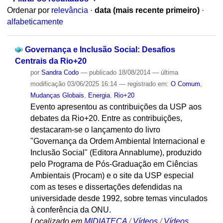
Ordenar por
relevância
·
data (mais recente primeiro)
·
alfabeticamente
Governança e Inclusão Social: Desafios
Centrais da Rio+20
por
Sandra Codo
—
publicado
18/08/2014
—
última
modificação
03/06/2025 16:14
— registrado em:
O Comum
,
Mudanças Globais
,
Energia
,
Rio+20
Evento apresentou as contribuições da USP aos
debates da Rio+20. Entre as contribuições,
destacaram-se o lançamento do livro
"Governança da Ordem Ambiental Internacional e
Inclusão Social" (Editora Annablume), produzido
pelo Programa de Pós-Graduação em Ciências
Ambientais (Procam) e o site da USP especial
com as teses e dissertações defendidas na
universidade desde 1992, sobre temas vinculados
à conferência da ONU.
Localizado em
MIDIATECA
/
Vídeos
/
Vídeos