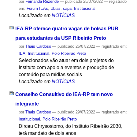
por
Fernanda Rezende
—
publicado
25/07/2022
— registrado
em:
Forum IEAs
,
Ubias
,
capa
,
Institucional
Localizado em
NOTÍCIAS
IEA-RP oferece quatro vagas de bolsas PUB
para estudantes da USP Ribeirão Preto
por
Thais Cardoso
—
publicado
26/07/2022
— registrado em:
IEA
,
Institucional
,
Polo Ribeirão Preto
Selecionados vão atuar em dois projetos do
Instituto com apoio a eventos e produção de
conteúdo para mídias sociais
Localizado em
NOTÍCIAS
Conselho Consultivo do IEA-RP tem novo
integrante
por
Thais Cardoso
—
publicado
29/07/2022
— registrado em:
Institucional
,
Polo Ribeirão Preto
Dirceu Chrysostomo, do Instituto Ribeirão 2030,
terá mandato de dois anos