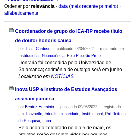
Ordenar por
relevância
·
data (mais recente primeiro)
·
alfabeticamente
Coordenador de grupo do IEA-RP recebe título
de doutor honoris causa
por
Thais Cardoso
—
publicado
26/04/2022
— registrado em:
Institucional
,
Neurociência
,
Polo Ribeirão Preto
Honraria foi concedida pela Universidad de
Salamanca; cerimônia de outorga será em junho
Localizado em
NOTÍCIAS
Inova USP e Instituto de Estudos Avançados
assinam parceria
por
Beatriz Herminio
—
publicado
09/05/2022
— registrado
em:
Inovação
,
Interdisciplinaridade
,
Institucional
,
Pró-Reitoria
de Pesquisa
,
capa
Pelo acordo celebrado no dia 5 de maio, os
projetos serão desenvolvidos por equipes