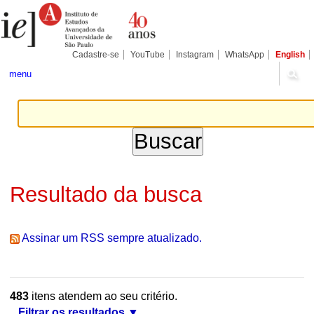
Ir
Ferramentas
Seções
para
Pessoais
o
conteúdo.
|
Cadastre-se
YouTube
Instagram
WhatsApp
English
Ir
para
menu
a
navegação
Resultado da busca
Assinar um RSS sempre atualizado.
483
itens atendem ao seu critério.
Filtrar os resultados