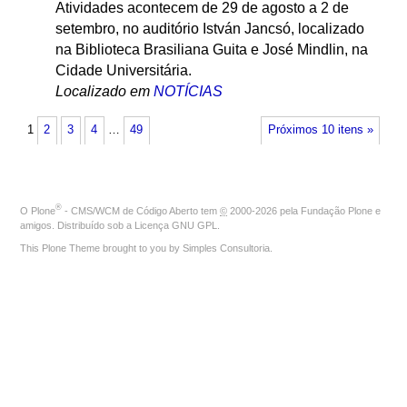
Atividades acontecem de 29 de agosto a 2 de
setembro, no auditório István Jancsó, localizado
na Biblioteca Brasiliana Guita e José Mindlin, na
Cidade Universitária.
Localizado em
NOTÍCIAS
1
2
3
4
…
49
Próximos 10 itens »
®
O
Plone
- CMS/WCM de Código Aberto
tem
©
2000-2026 pela
Fundação Plone
e
amigos. Distribuído sob a
Licença GNU GPL
.
This Plone Theme brought to you by
Simples Consultoria
.