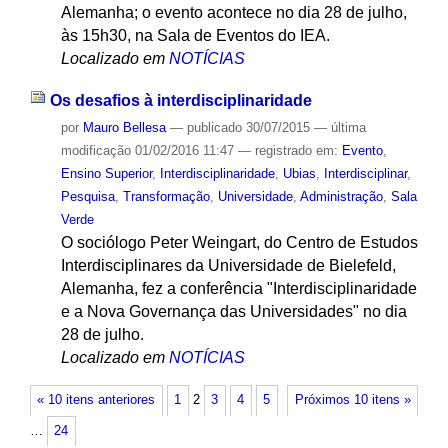
Alemanha; o evento acontece no dia 28 de julho,
às 15h30, na Sala de Eventos do IEA.
Localizado em
NOTÍCIAS
Os desafios à interdisciplinaridade
por
Mauro Bellesa
—
publicado
30/07/2015
—
última
modificação
01/02/2016 11:47
— registrado em:
Evento
,
Ensino Superior
,
Interdisciplinaridade
,
Ubias
,
Interdisciplinar
,
Pesquisa
,
Transformação
,
Universidade
,
Administração
,
Sala
Verde
O sociólogo Peter Weingart, do Centro de Estudos
Interdisciplinares da Universidade de Bielefeld,
Alemanha, fez a conferência "Interdisciplinaridade
e a Nova Governança das Universidades" no dia
28 de julho.
Localizado em
NOTÍCIAS
« 10 itens anteriores
1
2
3
4
5
Próximos 10 itens »
…
24