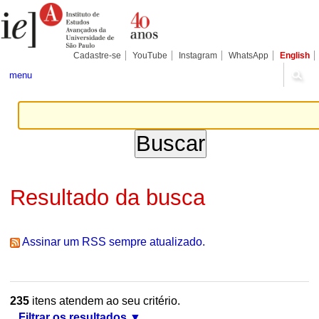
Ir
Ferramentas
Seções
para
Pessoais
o
conteúdo.
|
Cadastre-se
YouTube
Instagram
WhatsApp
English
Ir
para
menu
a
navegação
Resultado da busca
Assinar um RSS sempre atualizado.
235
itens atendem ao seu critério.
Filtrar os resultados