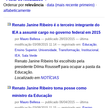
Ordenar por
relevância
·
data (mais recente primeiro)
·
alfabeticamente
Renato Janine Ribeiro é o terceiro integrante do
IEA a assumir cargo no governo federal em 2015
por
Mauro Bellesa
—
publicado
28/03/2015
—
última
modificação
03/08/2015 11:14
— registrado em:
Educação
,
Ensino Superior
,
Universidade
,
Transformação
,
Institucional
,
IEA
,
Sala Verde
Renato Janine Ribeiro foi escolhido pela
presidente Dilma Rousseff para ocupar a pasta da
Educação.
Localizado em
NOTÍCIAS
Renato Janine Ribeiro toma posse como
ministro da Educação
por
Mauro Bellesa
—
publicado
06/04/2015
—
última
modificação
03/08/2015 11:15
— registrado em:
Ensino