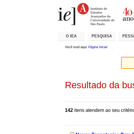
Ir
Ferramentas
Seções
para
Pessoais
o
conteúdo.
|
Ir
para
a
O IEA
PESQUISA
PESS
navegação
Você está aqui:
Página Inicial
Resultado da bu
142
itens atendem ao seu critéri