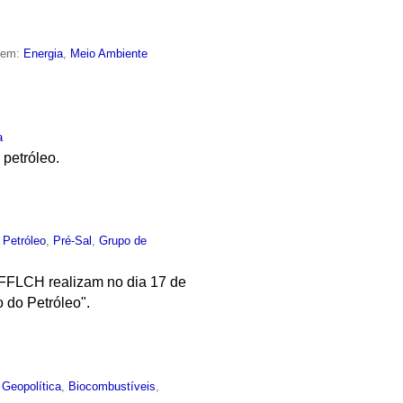
o em:
Energia
,
Meio Ambiente
a
petróleo.
,
Petróleo
,
Pré-Sal
,
Grupo de
 FFLCH realizam no dia 17 de
 do Petróleo".
,
Geopolítica
,
Biocombustíveis
,