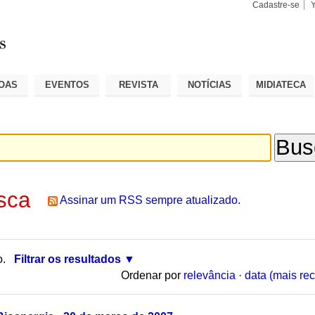
Cadastre-se
Busca
Busca
Avançad
OAS
EVENTOS
REVISTA
NOTÍCIAS
MIDIATECA
sca
Assinar um RSS sempre atualizado.
o.
Filtrar os resultados
Ordenar por
relevância
·
data (mais rec