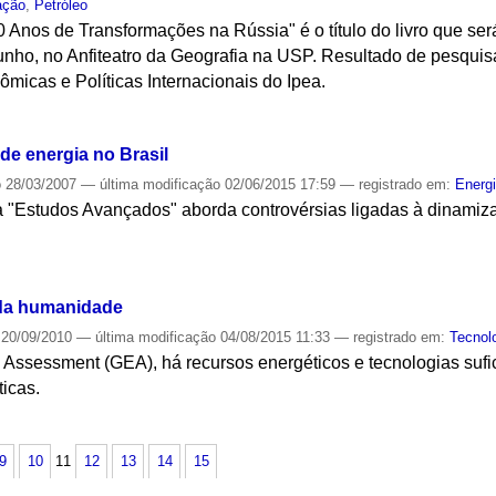
ação
,
Petróleo
 Anos de Transformações na Rússia" é o título do livro que se
nho, no Anfiteatro da Geografia na USP. Resultado de pesquisa
micas e Políticas Internacionais do Ipea.
S
de energia no Brasil
o
28/03/2007
—
última modificação
02/06/2015 17:59
— registrado em:
Energ
a "Estudos Avançados" aborda controvérsias ligadas à dinamiza
S
 da humanidade
20/09/2010
—
última modificação
04/08/2015 11:33
— registrado em:
Tecnol
Assessment (GEA), há recursos energéticos e tecnologias sufi
icas.
S
9
10
11
12
13
14
15