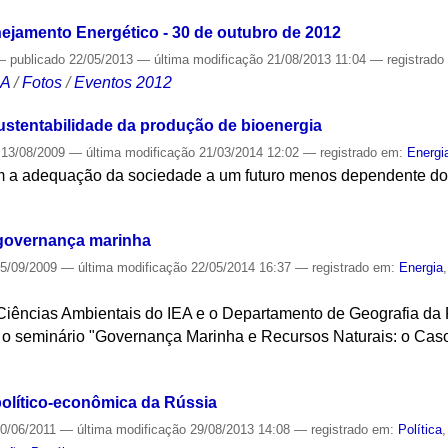
nejamento Energético - 30 de outubro de 2012
—
publicado
22/05/2013
—
última modificação
21/08/2013 11:04
— registrad
CA
/
Fotos
/
Eventos 2012
ustentabilidade da produção de bioenergia
13/08/2009
—
última modificação
21/03/2014 12:02
— registrado em:
Energi
m a adequação da sociedade a um futuro menos dependente do 
S
a governança marinha
5/09/2009
—
última modificação
22/05/2014 16:37
— registrado em:
Energia
iências Ambientais do IEA e o Departamento de Geografia da
, o seminário "Governança Marinha e Recursos Naturais: o Caso
S
político-econômica da Rússia
0/06/2011
—
última modificação
29/08/2013 14:08
— registrado em:
Política