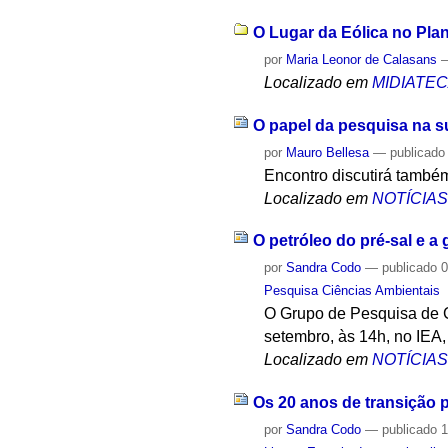
O Lugar da Eólica no Pla
por
Maria Leonor de Calasans
Localizado em
MIDIATE
O papel da pesquisa na s
por
Mauro Bellesa
—
publicado
Encontro discutirá també
Localizado em
NOTÍCIA
O petróleo do pré-sal e 
por
Sandra Codo
—
publicado
0
Pesquisa Ciências Ambientais
O Grupo de Pesquisa de C
setembro, às 14h, no IEA
Localizado em
NOTÍCIA
Os 20 anos de transição 
por
Sandra Codo
—
publicado
1