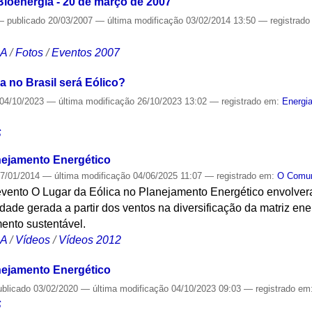
ioenergia - 20 de março de 2007
—
publicado
20/03/2007
—
última modificação
03/02/2014 13:50
— registrad
CA
/
Fotos
/
Eventos 2007
a no Brasil será Eólico?
04/10/2023
—
última modificação
26/10/2023 13:02
— registrado em:
Energi
S
nejamento Energético
7/01/2014
—
última modificação
04/06/2025 11:07
— registrado em:
O Com
evento O Lugar da Eólica no Planejamento Energético envolver
dade gerada a partir dos ventos na diversificação da matriz ener
ento sustentável.
CA
/
Vídeos
/
Vídeos 2012
nejamento Energético
ublicado
03/02/2020
—
última modificação
04/10/2023 09:03
— registrado em
S