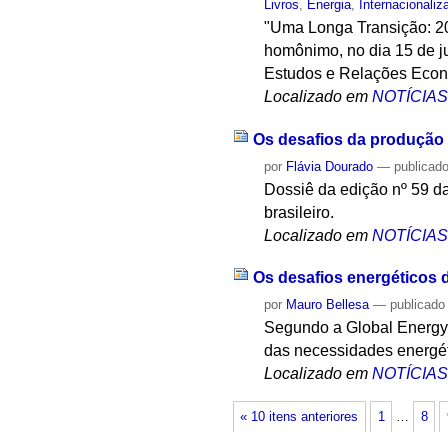
Livros
,
Energia
,
Internacionaliz
"Uma Longa Transição: 20
homônimo, no dia 15 de ju
Estudos e Relações Econô
Localizado em
NOTÍCIA
Os desafios da produção 
por
Flávia Dourado
—
publicad
Dossiê da edição nº 59 d
brasileiro.
Localizado em
NOTÍCIA
Os desafios energéticos
por
Mauro Bellesa
—
publicado
Segundo a Global Energy 
das necessidades energét
Localizado em
NOTÍCIA
« 10 itens anteriores
1
…
8