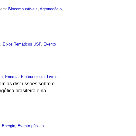
o em:
Biocombustíveis
,
Agronegócio
,
a
,
Eixos Temáticos USP
,
Evento
um
,
Energia
,
Biotecnologia
,
Livros
am as discussões sobre o
gética brasileira e na
:
Energia
,
Evento público