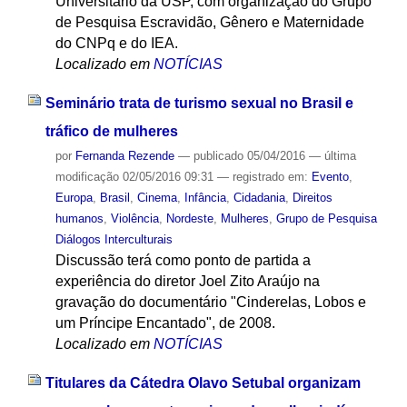
Universitário da USP, com organização do Grupo
de Pesquisa Escravidão, Gênero e Maternidade
do CNPq e do IEA.
Localizado em
NOTÍCIAS
Seminário trata de turismo sexual no Brasil e
tráfico de mulheres
por
Fernanda Rezende
—
publicado
05/04/2016
—
última
modificação
02/05/2016 09:31
— registrado em:
Evento
,
Europa
,
Brasil
,
Cinema
,
Infância
,
Cidadania
,
Direitos
humanos
,
Violência
,
Nordeste
,
Mulheres
,
Grupo de Pesquisa
Diálogos Interculturais
Discussão terá como ponto de partida a
experiência do diretor Joel Zito Araújo na
gravação do documentário "Cinderelas, Lobos e
um Príncipe Encantado", de 2008.
Localizado em
NOTÍCIAS
Titulares da Cátedra Olavo Setubal organizam