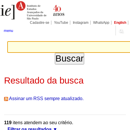
Ir
Ferramentas
Seções
para
Pessoais
o
conteúdo.
|
Cadastre-se
YouTube
Instagram
WhatsApp
English
Ir
para
menu
a
navegação
Resultado da busca
Assinar um RSS sempre atualizado.
119
itens atendem ao seu critério.
Filtrar os resultados