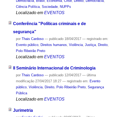
Democracia
,
Brasil
,
Economia
,
Crise
,
Direito
,
Democracia
,
Ciência Política
,
Sociedade
,
NUPPs
Localizado em
EVENTOS
Conferência "Políticas criminais e de
segurança"
por
Thais Cardoso
—
publicado
18/04/2017
— registrado em:
Evento público
,
Direitos humanos
,
Violência
,
Justiça
,
Direito
,
Polo Ribeirão Preto
Localizado em
EVENTOS
II Seminário Internacional de Criminologia
por
Thais Cardoso
—
publicado
12/04/2017
—
última
modificação
27/04/2017 18:27
— registrado em:
Evento
público
,
Violência
,
Direito
,
Polo Ribeirão Preto
,
Segurança
Pública
Localizado em
EVENTOS
Jurimetria