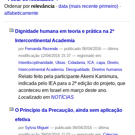
Ordenar por
relevância
·
data (mais recente primeiro)
·
alfabeticamente
Dignidade humana em teoria e prática na 2ª
Intercontinental Academia
por
Fernanda Rezende
—
publicado
06/04/2016
—
última
modificação
12/04/2016 15:37
— registrado em:
Interdisciplinaridade
,
Ubias
,
Cidadania
,
ICA
,
capa
,
Direito
,
Intercontinental Academia
,
Desigualdade
,
Direitos humanos
Relato feito pela participante Akemi Kamimura,
indicada pelo IEA para a 2ª edição do projeto, que
aconteceu em Israel em março deste ano.
Localizado em
NOTÍCIAS
O Princípio da Precaução, ainda sem aplicação
efetiva
por
Sylvia Miguel
—
publicado
06/04/2016
—
última
modificação
29/04/2016 11:02
— registrado em:
Ciências