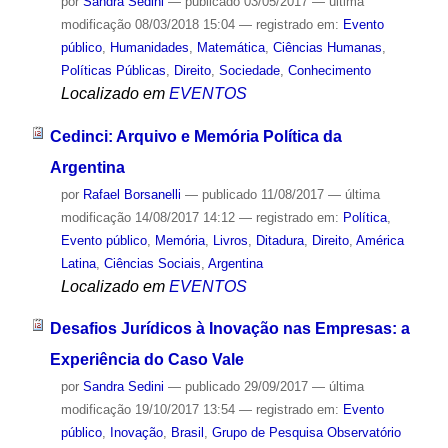
por
Sandra Sedini
—
publicado
03/05/2017
—
última
modificação
08/03/2018 15:04
— registrado em:
Evento
público
,
Humanidades
,
Matemática
,
Ciências Humanas
,
Políticas Públicas
,
Direito
,
Sociedade
,
Conhecimento
Localizado em
EVENTOS
Cedinci: Arquivo e Memória Política da
Argentina
por
Rafael Borsanelli
—
publicado
11/08/2017
—
última
modificação
14/08/2017 14:12
— registrado em:
Política
,
Evento público
,
Memória
,
Livros
,
Ditadura
,
Direito
,
América
Latina
,
Ciências Sociais
,
Argentina
Localizado em
EVENTOS
Desafios Jurídicos à Inovação nas Empresas: a
Experiência do Caso Vale
por
Sandra Sedini
—
publicado
29/09/2017
—
última
modificação
19/10/2017 13:54
— registrado em:
Evento
público
,
Inovação
,
Brasil
,
Grupo de Pesquisa Observatório