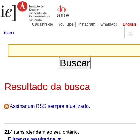
Ir
Ferramentas
Seções
para
Pessoais
o
conteúdo.
|
Cadastre-se
YouTube
Instagram
WhatsApp
English
Ir
para
menu
a
navegação
Resultado da busca
Assinar um RSS sempre atualizado.
214
itens atendem ao seu critério.
Filtrar os resultados