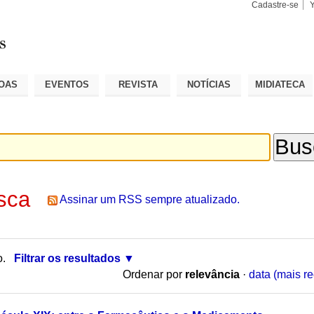
Cadastre-se
Busca
Busca
Avançad
OAS
EVENTOS
REVISTA
NOTÍCIAS
MIDIATECA
sca
Assinar um RSS sempre atualizado.
o.
Filtrar os resultados
Ordenar por
relevância
·
data (mais re