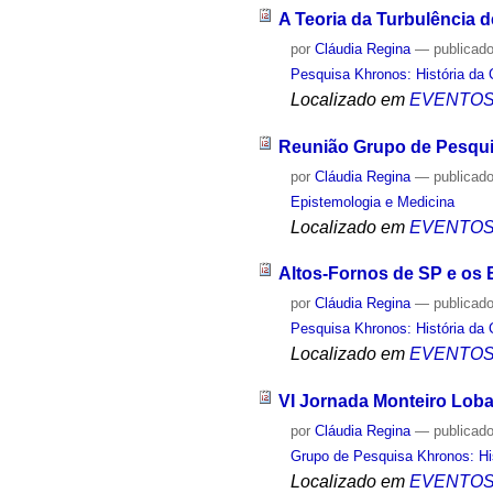
A Teoria da Turbulência 
por
Cláudia Regina
—
publicad
Pesquisa Khronos: História da 
Localizado em
EVENTO
Reunião Grupo de Pesqu
por
Cláudia Regina
—
publicad
Epistemologia e Medicina
Localizado em
EVENTO
Altos-Fornos de SP e os
por
Cláudia Regina
—
publicad
Pesquisa Khronos: História da 
Localizado em
EVENTO
VI Jornada Monteiro Loba
por
Cláudia Regina
—
publicad
Grupo de Pesquisa Khronos: His
Localizado em
EVENTO