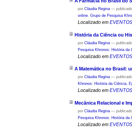
A Farmácia no Brasil do 
por
Cláudia Regina
—
publicad
online
,
Grupo de Pesquisa Khron
Localizado em
EVENTO
História da Ciência ou H
por
Cláudia Regina
—
publicad
Pesquisa Khronos: História da 
Localizado em
EVENTO
A Matemática no Brasil: u
por
Cláudia Regina
—
publicad
Khronos: História da Ciência, 
Localizado em
EVENTO
Mecânica Relacional e Im
por
Cláudia Regina
—
publicad
Pesquisa Khronos: História da 
Localizado em
EVENTO