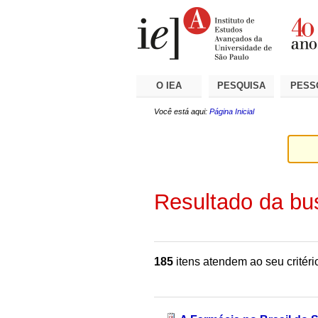
Ir
Ferramentas
Seções
para
Pessoais
o
conteúdo.
|
Ir
para
a
O IEA
PESQUISA
PESS
navegação
Você está aqui:
Página Inicial
Resultado da bu
185
itens atendem ao seu critéri