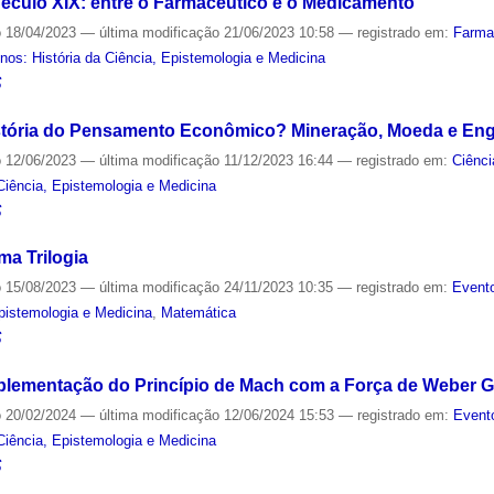
Século XIX: entre o Farmacêutico e o Medicamento
o
18/04/2023
—
última modificação
21/06/2023 10:58
— registrado em:
Farma
os: História da Ciência, Epistemologia e Medicina
S
istória do Pensamento Econômico? Mineração, Moeda e Eng
o
12/06/2023
—
última modificação
11/12/2023 16:44
— registrado em:
Ciênci
Ciência, Epistemologia e Medicina
S
ma Trilogia
o
15/08/2023
—
última modificação
24/11/2023 10:35
— registrado em:
Evento
Epistemologia e Medicina
,
Matemática
S
plementação do Princípio de Mach com a Força de Weber Gr
o
20/02/2024
—
última modificação
12/06/2024 15:53
— registrado em:
Event
Ciência, Epistemologia e Medicina
S