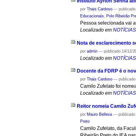
Instituto Ayrton Senna a
por
Thais Cardoso
—
publicado
Educacionais
,
Polo Ribeirão Pr
Pessoa selecionada vai a
Localizado em
NOTÍCIA
Nota de esclarecimento s
por
admin
—
publicado
14/12/2
Localizado em
NOTÍCIA
Docente da FDRP é o nov
por
Thais Cardoso
—
publicado
Camilo Zufelato foi nomea
Localizado em
NOTÍCIA
Reitor nomeia Camilo Zuf
por
Mauro Bellesa
—
publicado
Preto
Camilo Zufelato, da Facu
Ribeirão Preto do IEA par