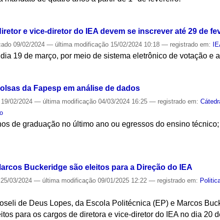
S
retor e vice-diretor do IEA devem se inscrever até 29 de fe
cado
09/02/2024
—
última modificação
15/02/2024 10:18
— registrado em:
I
 dia 19 de março, por meio de sistema eletrônico de votação e 
S
bolsas da Fapesp em análise de dados
19/02/2024
—
última modificação
04/03/2024 16:25
— registrado em:
Cátedr
to
os de graduação no último ano ou egressos do ensino técnico; 
S
arcos Buckeridge são eleitos para a Direção do IEA
25/03/2024
—
última modificação
09/01/2025 12:22
— registrado em:
Politi
Roseli de Deus Lopes, da Escola Politécnica (EP) e Marcos Bucke
eitos para os cargos de diretora e vice-diretor do IEA no dia 2