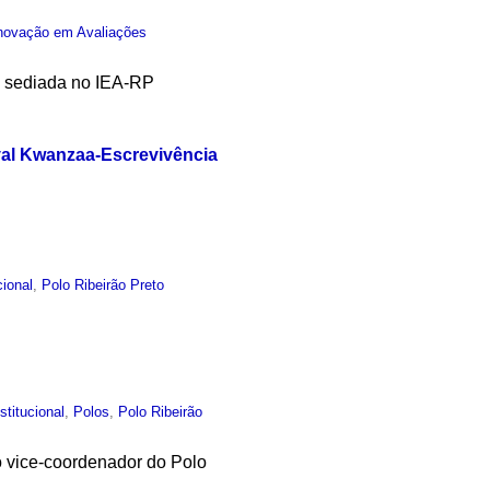
 Inovação em Avaliações
l sediada no IEA-RP
ival Kwanzaa-Escrevivência
cional
,
Polo Ribeirão Preto
nstitucional
,
Polos
,
Polo Ribeirão
o vice-coordenador do Polo