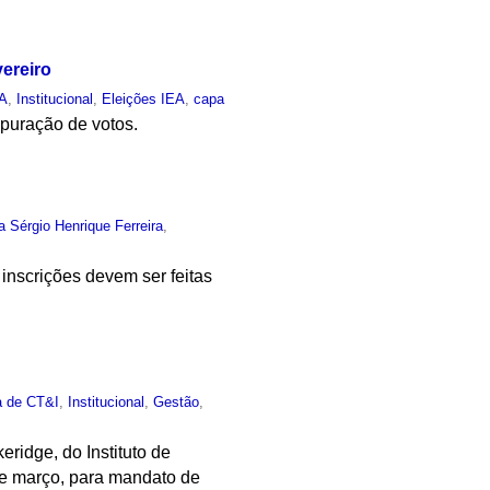
vereiro
EA
,
Institucional
,
Eleições IEA
,
capa
apuração de votos.
a Sérgio Henrique Ferreira
,
inscrições devem ser feitas
ca de CT&I
,
Institucional
,
Gestão
,
ridge, do Instituto de
0 de março, para mandato de