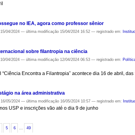
il
S
ossegue no IEA, agora como professor sênior
15/04/2024
—
última modificação
15/04/2024 16:52
— registrado em:
Institu
S
ernacional sobre filantropia na ciência
10/04/2024
—
última modificação
12/04/2024 06:53
— registrado em:
Políti
 “Ciência Encontra a Filantropia" acontece dia 16 de abril, das
S
stágio na área administrativa
16/05/2024
—
última modificação
16/05/2024 10:57
— registrado em:
Institu
nos USP e inscrições vão até o dia 9 de junho
S
5
6
…
49