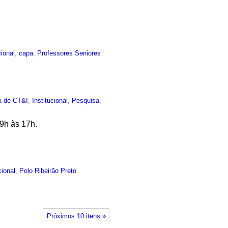
cional
,
capa
,
Professores Seniores
ca de CT&I
,
Institucional
,
Pesquisa
,
 9h às 17h.
cional
,
Polo Ribeirão Preto
Próximos 10 itens »