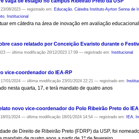
bre vaga de estágio no campus Ribeirão Preto da USP
23/08/2023
— registrado em:
Educação
,
Cátedra Instituto Ayrton Senna de
eto
,
Institucional
tuar em cátedra na área de inovação em avaliação educaciona
S
obre caso relatado por Conceição Evaristo durante o Fest
023
—
última modificação
20/12/2023 17:09
— registrado em:
Institucional
S
o vice-coordenador do IEA-RP
17/01/2024
—
última modificação
23/01/2024 22:21
— registrado em:
Institu
do nesta quarta, 17, e terá mandato de quatro anos
S
elato novo vice-coordenador do Polo Ribeirão Preto do IEA
18/01/2024
—
última modificação
18/01/2024 14:54
— registrado em:
IEA
,
I
ldade de Direito de Ribeirão Preto (FDRP) da USP, foi nomead
a mandato de quatro anos a partir de 1º de fevereiro.