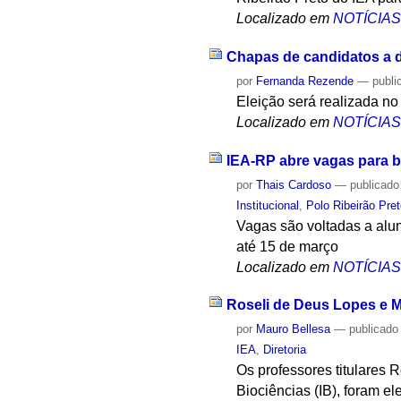
Localizado em
NOTÍCIA
Chapas de candidatos a di
por
Fernanda Rezende
—
publi
Eleição será realizada no
Localizado em
NOTÍCIA
IEA-RP abre vagas para 
por
Thais Cardoso
—
publicado
Institucional
,
Polo Ribeirão Pre
Vagas são voltadas a alun
até 15 de março
Localizado em
NOTÍCIA
Roseli de Deus Lopes e M
por
Mauro Bellesa
—
publicado
IEA
,
Diretoria
Os professores titulares 
Biociências (IB), foram el