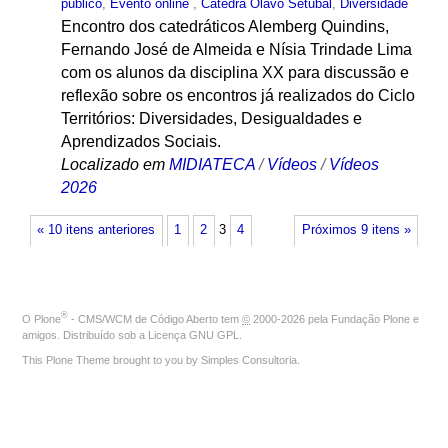
público
,
Evento online
,
Cátedra Olavo Setubal
,
Diversidade
Encontro dos catedráticos Alemberg Quindins,
Fernando José de Almeida e Nísia Trindade Lima
com os alunos da disciplina XX para discussão e
reflexão sobre os encontros já realizados do Ciclo
Territórios: Diversidades, Desigualdades e
Aprendizados Sociais.
Localizado em
MIDIATECA
/
Vídeos
/
Vídeos
2026
« 10 itens anteriores
1
2
3
4
Próximos 9 itens »
®
O
Plone
- CMS/WCM de Código Aberto
tem
©
2000-2026 pela
Fundação Plone
e
amigos. Distribuído sob a
Licença GNU GPL
.
This Plone Theme brought to you by
Simples Consultoria
.