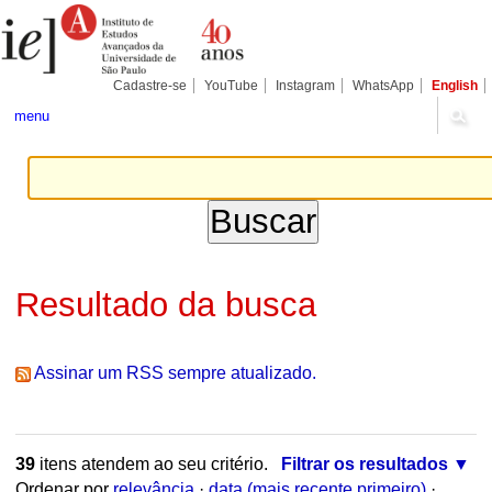
Ir
Ferramentas
Seções
para
Pessoais
o
conteúdo.
|
Cadastre-se
YouTube
Instagram
WhatsApp
English
Ir
para
menu
a
navegação
Resultado da busca
Assinar um RSS sempre atualizado.
39
itens atendem ao seu critério.
Filtrar os resultados
Ordenar por
relevância
·
data (mais recente primeiro)
·