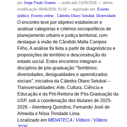
por
Jorge Paulo Soares
—
publicado
21/05/2026
—
última
modificação
09/06/2026 15:02
— registrado em:
Evento
público
,
Evento online
,
Cátedra Olavo Setubal
,
Diversidade
O encontro teve por objetivo estabelecer e
analisar categorias e critérios sociopolíticos de
planejamento urbano e justiça territorial, com
destaque à visão de Cândido Malta Campos
Filho. A análise foi feita a partir de diagnósticos e
proposições de território e desconstrução do
estado social. Estes encontros integram a
disciplina de pós-graduação “Territórios:
diversidades, desigualdades e aprendizados
sociais”, iniciativa da Cátedra Olavo Setubal –
Transversalidades: Arte, Cultura, Ciência e
Educação e da Pró-Reitoria de Pós-Graduação da
USP, sob a coordenação dos titulares de 2025-
2026 – Alemberg Quindins, Fernando José de
Almeida e Nísia Trindade Lima.
Localizado em
MIDIATECA
/
Vídeos
/
Vídeos
2026