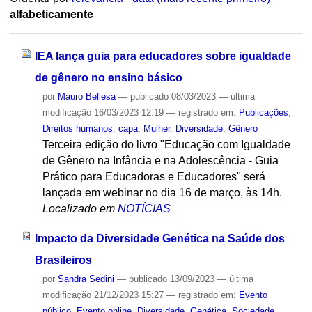
alfabeticamente
IEA lança guia para educadores sobre igualdade
de gênero no ensino básico
por
Mauro Bellesa
—
publicado
08/03/2023
—
última
modificação
16/03/2023 12:19
— registrado em:
Publicações
,
Direitos humanos
,
capa
,
Mulher
,
Diversidade
,
Gênero
Terceira edição do livro "Educação com Igualdade
de Gênero na Infância e na Adolescência - Guia
Prático para Educadoras e Educadores" será
lançada em webinar no dia 16 de março, às 14h.
Localizado em
NOTÍCIAS
Impacto da Diversidade Genética na Saúde dos
Brasileiros
por
Sandra Sedini
—
publicado
13/09/2023
—
última
modificação
21/12/2023 15:27
— registrado em:
Evento
público
,
Evento online
,
Diversidade
,
Genética
,
Sociedade
,