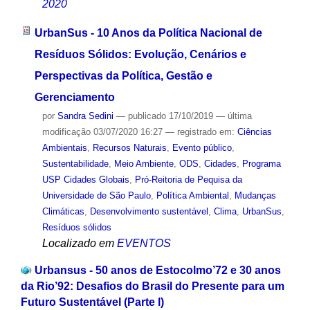
2020
UrbanSus - 10 Anos da Política Nacional de
Resíduos Sólidos: Evolução, Cenários e
Perspectivas da Política, Gestão e
Gerenciamento
por
Sandra Sedini
—
publicado
17/10/2019
—
última
modificação
03/07/2020 16:27
— registrado em:
Ciências
Ambientais
,
Recursos Naturais
,
Evento público
,
Sustentabilidade
,
Meio Ambiente
,
ODS
,
Cidades
,
Programa
USP Cidades Globais
,
Pró-Reitoria de Pequisa da
Universidade de São Paulo
,
Política Ambiental
,
Mudanças
Climáticas
,
Desenvolvimento sustentável
,
Clima
,
UrbanSus
,
Resíduos sólidos
Localizado em
EVENTOS
Urbansus - 50 anos de Estocolmo’72 e 30 anos
da Rio’92: Desafios do Brasil do Presente para um
Futuro Sustentável (Parte l)