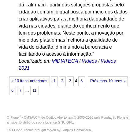
dá - afirmam - partir das soluções propostas pelo
cidadão comum, o qual busca por meio dos dados
criar aplicativos para a melhoria da qualidade de
vida nas cidades, diante do conhecimento que
tem dos problemas. Neste ponto, a inovação por
meio das plataformas melhora a qualidade de
vida do cidadão, diminuindo a burocracia e
facilitando o acesso à informação."
Localizado em
MIDIATECA
/
Vídeos
/
Vídeos
2021
« 10 itens anteriores
1
2
3
4
5
Próximos 10 itens »
6
7
…
11
®
O
Plone
- CMS/WCM de Código Aberto
tem
©
2000-2026 pela
Fundação Plone
e
amigos. Distribuído sob a
Licença GNU GPL
.
This Plone Theme brought to you by
Simples Consultoria
.