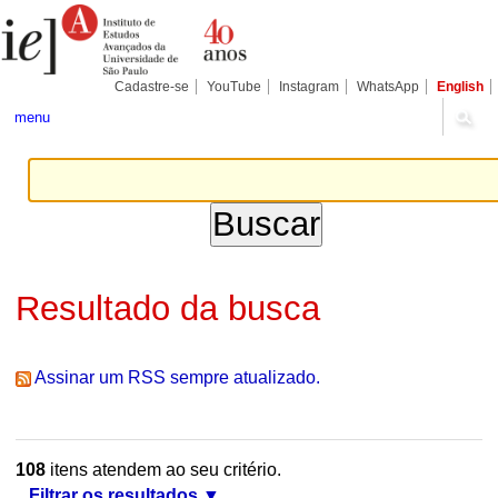
Ir
Ferramentas
Seções
para
Pessoais
o
conteúdo.
|
Cadastre-se
YouTube
Instagram
WhatsApp
English
Ir
para
menu
a
navegação
Resultado da busca
Assinar um RSS sempre atualizado.
108
itens atendem ao seu critério.
Filtrar os resultados