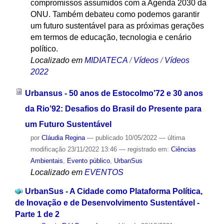
compromissos assumidos com a Agenda 2030 da
ONU. Também debateu como podemos garantir
um futuro sustentável para as próximas gerações
em termos de educação, tecnologia e cenário
político.
Localizado em
MIDIATECA
/
Vídeos
/
Vídeos
2022
Urbansus - 50 anos de Estocolmo’72 e 30 anos
da Rio’92: Desafios do Brasil do Presente para
um Futuro Sustentável
por
Cláudia Regina
—
publicado
10/05/2022
—
última
modificação
23/11/2022 13:46
— registrado em:
Ciências
Ambientais
,
Evento público
,
UrbanSus
Localizado em
EVENTOS
UrbanSus - A Cidade como Plataforma Política,
de Inovação e de Desenvolvimento Sustentável -
Parte 1 de 2