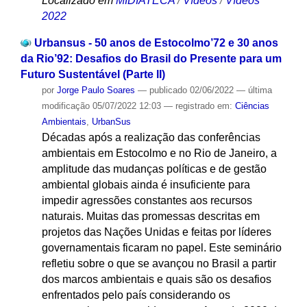
Localizado em
MIDIATECA
/
Vídeos
/
Vídeos
2022
Urbansus - 50 anos de Estocolmo’72 e 30 anos
da Rio’92: Desafios do Brasil do Presente para um
Futuro Sustentável (Parte lI)
por
Jorge Paulo Soares
—
publicado
02/06/2022
—
última
modificação
05/07/2022 12:03
— registrado em:
Ciências
Ambientais
,
UrbanSus
Décadas após a realização das conferências
ambientais em Estocolmo e no Rio de Janeiro, a
amplitude das mudanças políticas e de gestão
ambiental globais ainda é insuficiente para
impedir agressões constantes aos recursos
naturais. Muitas das promessas descritas em
projetos das Nações Unidas e feitas por líderes
governamentais ficaram no papel. Este seminário
refletiu sobre o que se avançou no Brasil a partir
dos marcos ambientais e quais são os desafios
enfrentados pelo país considerando os