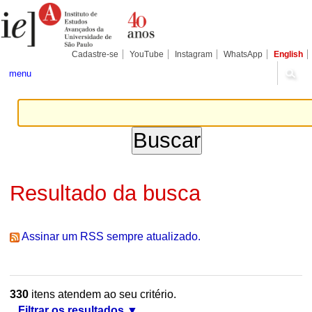
Ir
Ferramentas
Seções
para
Pessoais
o
conteúdo.
|
Cadastre-se
YouTube
Instagram
WhatsApp
English
Ir
para
menu
a
navegação
Resultado da busca
Assinar um RSS sempre atualizado.
330
itens atendem ao seu critério.
Filtrar os resultados