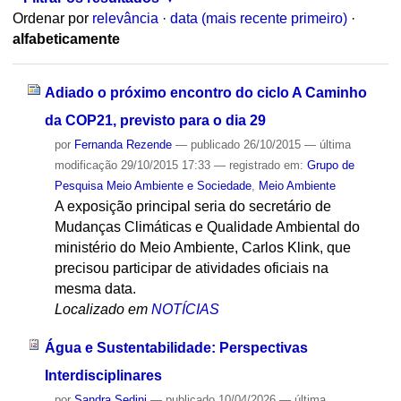
Ordenar por
relevância
·
data (mais recente primeiro)
·
alfabeticamente
Adiado o próximo encontro do ciclo A Caminho
da COP21, previsto para o dia 29
por
Fernanda Rezende
—
publicado
26/10/2015
—
última
modificação
29/10/2015 17:33
— registrado em:
Grupo de
Pesquisa Meio Ambiente e Sociedade
,
Meio Ambiente
A exposição principal seria do secretário de
Mudanças Climáticas e Qualidade Ambiental do
ministério do Meio Ambiente, Carlos Klink, que
precisou participar de atividades oficiais na
mesma data.
Localizado em
NOTÍCIAS
Água e Sustentabilidade: Perspectivas
Interdisciplinares
por
Sandra Sedini
—
publicado
10/04/2026
—
última