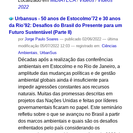
Localizado em
MIDIATECA
/
Vídeos
/
Vídeos
2022
Urbansus - 50 anos de Estocolmo’72 e 30 anos
da Rio’92: Desafios do Brasil do Presente para um
Futuro Sustentável (Parte lI)
por
Jorge Paulo Soares
—
publicado
02/06/2022
—
última
modificação
05/07/2022 12:03
— registrado em:
Ciências
Ambientais
,
UrbanSus
Décadas após a realização das conferências
ambientais em Estocolmo e no Rio de Janeiro, a
amplitude das mudanças políticas e de gestão
ambiental globais ainda é insuficiente para
impedir agressões constantes aos recursos
naturais. Muitas das promessas descritas em
projetos das Nações Unidas e feitas por líderes
governamentais ficaram no papel. Este seminário
refletiu sobre o que se avançou no Brasil a partir
dos marcos ambientais e quais são os desafios
enfrentados pelo país considerando os