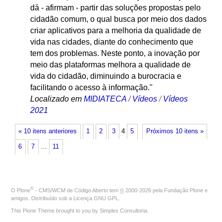
dá - afirmam - partir das soluções propostas pelo
cidadão comum, o qual busca por meio dos dados
criar aplicativos para a melhoria da qualidade de
vida nas cidades, diante do conhecimento que
tem dos problemas. Neste ponto, a inovação por
meio das plataformas melhora a qualidade de
vida do cidadão, diminuindo a burocracia e
facilitando o acesso à informação."
Localizado em
MIDIATECA
/
Vídeos
/
Vídeos
2021
« 10 itens anteriores
1
2
3
4
5
Próximos 10 itens »
6
7
…
11
®
O
Plone
- CMS/WCM de Código Aberto
tem
©
2000-2026 pela
Fundação Plone
e
amigos. Distribuído sob a
Licença GNU GPL
.
This Plone Theme brought to you by
Simples Consultoria
.