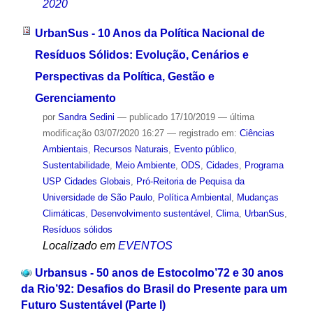
2020
UrbanSus - 10 Anos da Política Nacional de
Resíduos Sólidos: Evolução, Cenários e
Perspectivas da Política, Gestão e
Gerenciamento
por
Sandra Sedini
—
publicado
17/10/2019
—
última
modificação
03/07/2020 16:27
— registrado em:
Ciências
Ambientais
,
Recursos Naturais
,
Evento público
,
Sustentabilidade
,
Meio Ambiente
,
ODS
,
Cidades
,
Programa
USP Cidades Globais
,
Pró-Reitoria de Pequisa da
Universidade de São Paulo
,
Política Ambiental
,
Mudanças
Climáticas
,
Desenvolvimento sustentável
,
Clima
,
UrbanSus
,
Resíduos sólidos
Localizado em
EVENTOS
Urbansus - 50 anos de Estocolmo’72 e 30 anos
da Rio’92: Desafios do Brasil do Presente para um
Futuro Sustentável (Parte l)