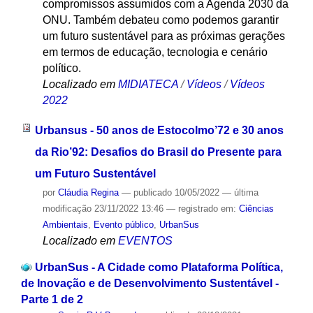
compromissos assumidos com a Agenda 2030 da
ONU. Também debateu como podemos garantir
um futuro sustentável para as próximas gerações
em termos de educação, tecnologia e cenário
político.
Localizado em
MIDIATECA
/
Vídeos
/
Vídeos
2022
Urbansus - 50 anos de Estocolmo’72 e 30 anos
da Rio’92: Desafios do Brasil do Presente para
um Futuro Sustentável
por
Cláudia Regina
—
publicado
10/05/2022
—
última
modificação
23/11/2022 13:46
— registrado em:
Ciências
Ambientais
,
Evento público
,
UrbanSus
Localizado em
EVENTOS
UrbanSus - A Cidade como Plataforma Política,
de Inovação e de Desenvolvimento Sustentável -
Parte 1 de 2