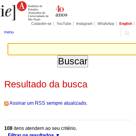
Ir
Ferramentas
Seções
para
Pessoais
o
conteúdo.
|
Cadastre-se
YouTube
Instagram
WhatsApp
English
Ir
para
menu
a
navegação
Resultado da busca
Assinar um RSS sempre atualizado.
108
itens atendem ao seu critério.
Filtrar os resultados