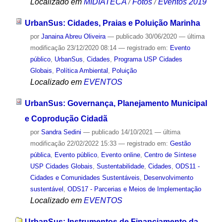
Localizado em
MIDIATECA
/
Fotos
/
Eventos 2019
UrbanSus: Cidades, Praias e Poluição Marinha
por
Janaina Abreu Oliveira
—
publicado
30/06/2020
—
última
modificação
23/12/2020 08:14
— registrado em:
Evento
público
,
UrbanSus
,
Cidades
,
Programa USP Cidades
Globais
,
Política Ambiental
,
Poluição
Localizado em
EVENTOS
UrbanSus: Governança, Planejamento Municipal
e Coprodução Cidadã
por
Sandra Sedini
—
publicado
14/10/2021
—
última
modificação
22/02/2022 15:33
— registrado em:
Gestão
pública
,
Evento público
,
Evento online
,
Centro de Síntese
USP Cidades Globais
,
Sustentabilidade
,
Cidades
,
ODS11 -
Cidades e Comunidades Sustentáveis
,
Desenvolvimento
sustentável
,
ODS17 - Parcerias e Meios de Implementação
Localizado em
EVENTOS
UrbanSus: Instrumentos de Financiamento da