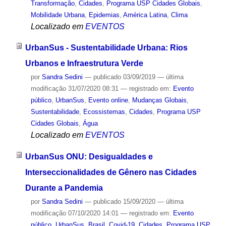
Transformação
,
Cidades
,
Programa USP Cidades Globais
,
Mobilidade Urbana
,
Epidemias
,
América Latina
,
Clima
Localizado em
EVENTOS
UrbanSus - Sustentabilidade Urbana: Rios
Urbanos e Infraestrutura Verde
por
Sandra Sedini
—
publicado
03/09/2019
—
última
modificação
31/07/2020 08:31
— registrado em:
Evento
público
,
UrbanSus
,
Evento online
,
Mudanças Globais
,
Sustentabilidade
,
Ecossistemas
,
Cidades
,
Programa USP
Cidades Globais
,
Água
Localizado em
EVENTOS
UrbanSus ONU: Desigualdades e
Interseccionalidades de Gênero nas Cidades
Durante a Pandemia
por
Sandra Sedini
—
publicado
15/09/2020
—
última
modificação
07/10/2020 14:01
— registrado em:
Evento
público
,
UrbanSus
,
Brasil
,
Covid-19
,
Cidades
,
Programa USP