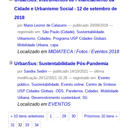
Cidade e Urbanismo Social - 12 de setembro de
2018
por
Maria Leonor de Calasans
—
publicado
20/09/2018
—
registrado em:
São Paulo (Cidade)
,
Sustentabilidade
,
Urbanismo
,
Cidades
,
Programa USP Cidades Globais
,
Mobilidade Urbana
,
capa
Localizado em
MIDIATECA
/
Fotos
/
Eventos 2018
UrbanSus: Sustentabilidade Pós-Pandemia
por
Sandra Sedini
—
publicado
14/10/2021
—
última
modificação
20/12/2021 15:28
— registrado em:
Evento
público
,
Sustentabilidade
,
Evento online
,
Centro de Síntese
USP Cidades Globais
,
ODS
,
Pandemia
,
Cidades
,
Mobilidade
Urbana
,
Desenvolvimento sustentável
,
5G
Localizado em
EVENTOS
« 10 itens anteriores
1
…
29
30
Próximos 10 itens »
31
32
33
34