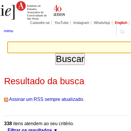
Ir
Ferramentas
Seções
para
Pessoais
o
conteúdo.
|
Cadastre-se
YouTube
Instagram
WhatsApp
English
Ir
para
menu
a
navegação
Resultado da busca
Assinar um RSS sempre atualizado.
338
itens atendem ao seu critério.
Filtrar os resultados