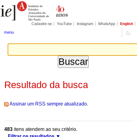
Ir
Ferramentas
Seções
para
Pessoais
o
conteúdo.
|
Cadastre-se
YouTube
Instagram
WhatsApp
English
Ir
para
menu
a
navegação
Resultado da busca
Assinar um RSS sempre atualizado.
483
itens atendem ao seu critério.
Filtrar os resultados