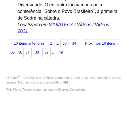
Diversidade. O encontro foi marcado pela
conferência "Sobre o Povo Brasileiro", a primeira
de Sodré na cátedra.
Localizado em
MIDIATECA
/
Vídeos
/
Vídeos
2021
« 10 itens anteriores
1
…
33
34
Próximos 10 itens »
35
36
37
38
39
…
49
®
O
Plone
- CMS/WCM de Código Aberto
tem
©
2000-2026 pela
Fundação Plone
e
amigos. Distribuído sob a
Licença GNU GPL
.
This Plone Theme brought to you by
Simples Consultoria
.