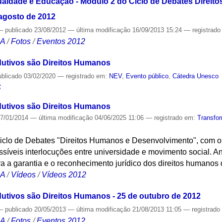
aldade e Educação - Módulo 2 do Ciclo de Debates Direit
agosto de 2012
—
publicado
23/08/2012
—
última modificação
16/09/2013 15:24
— registrad
CA
/
Fotos
/
Eventos 2012
dutivos são Direitos Humanos
ublicado
03/02/2020
— registrado em:
NEV
,
Evento público
,
Cátedra Unesco
S
dutivos são Direitos Humanos
7/01/2014
—
última modificação
04/06/2025 11:06
— registrado em:
Transfo
Ciclo de Debates "Direitos Humanos e Desenvolvimento", com o
síveis interlocuções entre universidade e movimento social. A
a a garantia e o reconhecimento jurídico dos direitos humanos
CA
/
Vídeos
/
Vídeos 2012
dutivos são Direitos Humanos - 25 de outubro de 2012
—
publicado
20/05/2013
—
última modificação
21/08/2013 11:05
— registrad
CA
/
Fotos
/
Eventos 2012