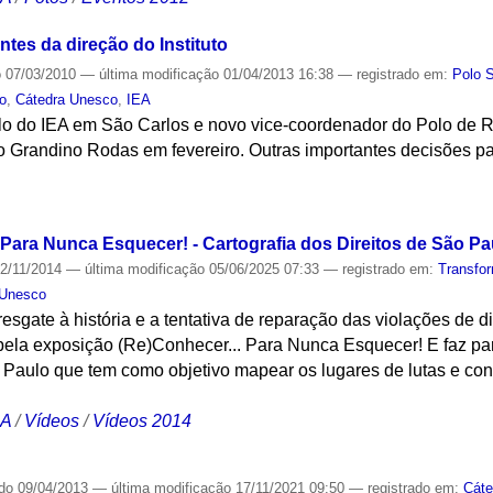
tes da direção do Instituto
o
07/03/2010
—
última modificação
01/04/2013 16:38
— registrado em:
Polo 
to
,
Cátedra Unesco
,
IEA
 do IEA em São Carlos e novo vice-coordenador do Polo de Ri
o Grandino Rodas em fevereiro. Outras importantes decisões p
S
ara Nunca Esquecer! - Cartografia dos Direitos de São Pa
2/11/2014
—
última modificação
05/06/2025 07:33
— registrado em:
Transfo
 Unesco
resgate à história e a tentativa de reparação das violações de 
l pela exposição (Re)Conhecer... Para Nunca Esquecer! E faz par
Paulo que tem como objetivo mapear os lugares de lutas e conq
CA
/
Vídeos
/
Vídeos 2014
ado
09/04/2013
—
última modificação
17/11/2021 09:50
— registrado em:
Cáte