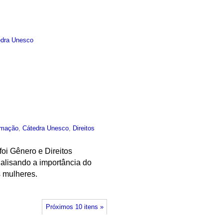
edra Unesco
rmação
,
Cátedra Unesco
,
Direitos
oi Gênero e Direitos
nalisando a importância do
s mulheres.
Próximos 10 itens »