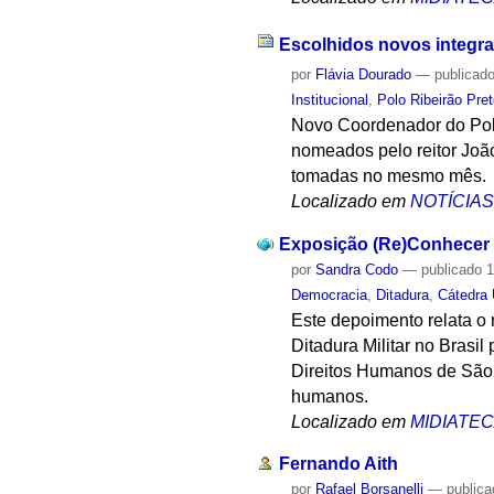
Escolhidos novos integran
por
Flávia Dourado
—
publicad
Institucional
,
Polo Ribeirão Pre
Novo Coordenador do Polo
nomeados pelo reitor Joã
tomadas no mesmo mês.
Localizado em
NOTÍCIA
Exposição (Re)Conhecer P
por
Sandra Codo
—
publicado
1
Democracia
,
Ditadura
,
Cátedra
Este depoimento relata o 
Ditadura Militar no Brasi
Direitos Humanos de São 
humanos.
Localizado em
MIDIATE
Fernando Aith
por
Rafael Borsanelli
—
public