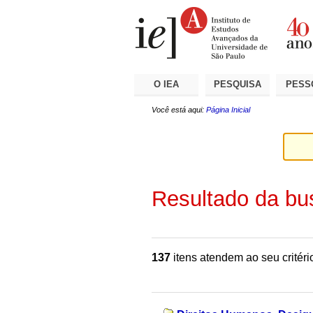
Ir
Ferramentas
Seções
para
Pessoais
o
conteúdo.
|
Ir
para
a
O IEA
PESQUISA
PESS
navegação
Você está aqui:
Página Inicial
Resultado da bu
137
itens atendem ao seu critéri