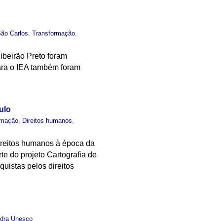
São Carlos
,
Transformação
,
beirão Preto foram
ara o IEA também foram
ulo
rmação
,
Direitos humanos
,
direitos humanos à época da
te do projeto Cartografia de
uistas pelos direitos
dra Unesco