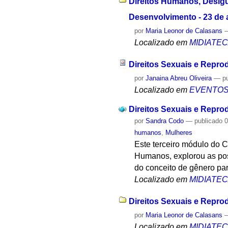
Direitos Humanos, Desigu
Desenvolvimento - 23 de 
por
Maria Leonor de Calasans
Localizado em
MIDIATE
Direitos Sexuais e Repro
por
Janaina Abreu Oliveira
—
p
Localizado em
EVENTO
Direitos Sexuais e Repro
por
Sandra Codo
—
publicado
0
humanos
,
Mulheres
Este terceiro módulo do 
Humanos, explorou as pos
do conceito de gênero par
Localizado em
MIDIATE
Direitos Sexuais e Repro
por
Maria Leonor de Calasans
Localizado em
MIDIATE