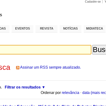
Cadastre-se
Busca
Busca
Avançad
OAS
EVENTOS
REVISTA
NOTÍCIAS
MIDIATECA
sca
Assinar um RSS sempre atualizado.
o.
Filtrar os resultados
Ordenar por
relevância
·
data (mais rec