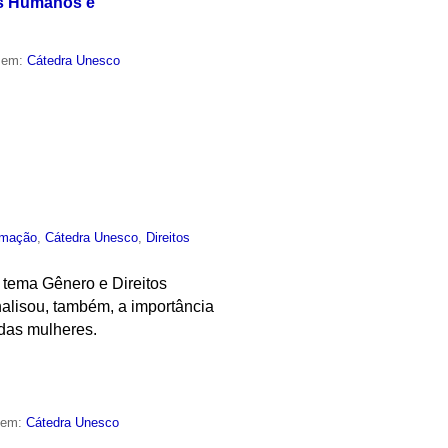
os Humanos e
o em:
Cátedra Unesco
rmação
,
Cátedra Unesco
,
Direitos
 tema Gênero e Direitos
nalisou, também, a importância
 das mulheres.
o em:
Cátedra Unesco