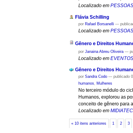
Localizado em
PESSOA
Flávia Schilling
por
Rafael Borsanelli
—
public
Localizado em
PESSOA
Gênero e Direitos Human
por
Janaina Abreu Oliveira
—
p
Localizado em
EVENTO
Gênero e Direitos Human
por
Sandra Codo
—
publicado
0
humanos
,
Mulheres
No terceiro módulo do cic
Humanos, explorou as pos
conceito de gênero para a
Localizado em
MIDIATE
« 10 itens anteriores
1
2
3