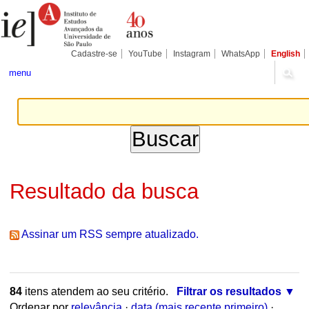
Ir
Ferramentas
Seções
para
Pessoais
o
conteúdo.
|
Cadastre-se
YouTube
Instagram
WhatsApp
English
Ir
para
menu
a
navegação
Resultado da busca
Assinar um RSS sempre atualizado.
84
itens atendem ao seu critério.
Filtrar os resultados
Ordenar por
relevância
·
data (mais recente primeiro)
·