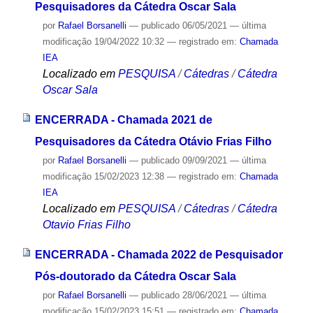
Pesquisadores da Cátedra Oscar Sala
por
Rafael Borsanelli
—
publicado
06/05/2021
—
última
modificação
19/04/2022 10:32
— registrado em:
Chamada
IEA
Localizado em
PESQUISA
/
Cátedras
/
Cátedra
Oscar Sala
ENCERRADA - Chamada 2021 de
Pesquisadores da Cátedra Otávio Frias Filho
por
Rafael Borsanelli
—
publicado
09/09/2021
—
última
modificação
15/02/2023 12:38
— registrado em:
Chamada
IEA
Localizado em
PESQUISA
/
Cátedras
/
Cátedra
Otavio Frias Filho
ENCERRADA - Chamada 2022 de Pesquisador
Pós-doutorado da Cátedra Oscar Sala
por
Rafael Borsanelli
—
publicado
28/06/2021
—
última
modificação
15/02/2023 15:51
— registrado em:
Chamada