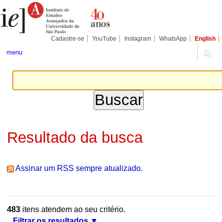
Ir
Ferramentas
Seções
para
Pessoais
o
conteúdo.
|
Cadastre-se
YouTube
Instagram
WhatsApp
English
Ir
para
menu
a
navegação
Resultado da busca
Assinar um RSS sempre atualizado.
483
itens atendem ao seu critério.
Filtrar os resultados