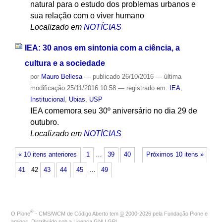
natural para o estudo dos problemas urbanos e
sua relação com o viver humano
Localizado em
NOTÍCIAS
IEA: 30 anos em sintonia com a ciência, a
cultura e a sociedade
por
Mauro Bellesa
—
publicado
26/10/2016
—
última
modificação
25/11/2016 10:58
— registrado em:
IEA
,
Institucional
,
Ubias
,
USP
IEA comemora seu 30º aniversário no dia 29 de
outubro.
Localizado em
NOTÍCIAS
« 10 itens anteriores
1
…
39
40
Próximos 10 itens »
41
42
43
44
45
…
49
®
O
Plone
- CMS/WCM de Código Aberto
tem
©
2000-2026 pela
Fundação Plone
e
amigos. Distribuído sob a
Licença GNU GPL
.