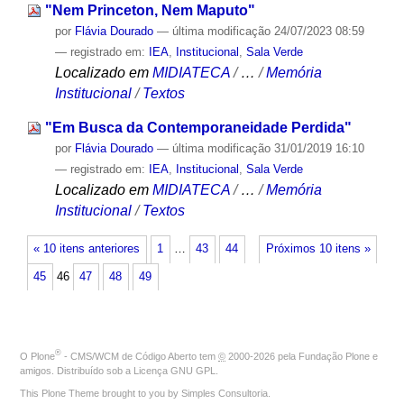
"Nem Princeton, Nem Maputo"
por
Flávia Dourado
—
última modificação
24/07/2023 08:59
— registrado em:
IEA
,
Institucional
,
Sala Verde
Localizado em
MIDIATECA
/
…
/
Memória
Institucional
/
Textos
"Em Busca da Contemporaneidade Perdida"
por
Flávia Dourado
—
última modificação
31/01/2019 16:10
— registrado em:
IEA
,
Institucional
,
Sala Verde
Localizado em
MIDIATECA
/
…
/
Memória
Institucional
/
Textos
« 10 itens anteriores
1
…
43
44
Próximos 10 itens »
45
46
47
48
49
®
O
Plone
- CMS/WCM de Código Aberto
tem
©
2000-2026 pela
Fundação Plone
e
amigos. Distribuído sob a
Licença GNU GPL
.
This Plone Theme brought to you by
Simples Consultoria
.