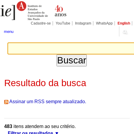
Ir
Ferramentas
Seções
para
Pessoais
o
conteúdo.
|
Cadastre-se
YouTube
Instagram
WhatsApp
English
Ir
para
menu
a
navegação
Resultado da busca
Assinar um RSS sempre atualizado.
483
itens atendem ao seu critério.
Filtrar os resultados