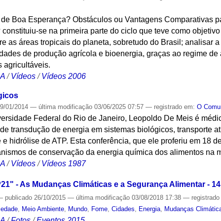
as de Boa Esperança? Obstáculos ou Vantagens Comparativas 
constituiu-se na primeira parte do ciclo que teve como objetivo
 as áreas tropicais do planeta, sobretudo do Brasil; analisar a
idades de produção agrícola e bioenergia, graças ao regime de
 agricultáveis.
CA
/
Vídeos
/
Vídeos 2006
gicos
9/01/2014
—
última modificação
03/06/2025 07:57
— registrado em:
O Com
versidade Federal do Rio de Janeiro, Leopoldo De Meis é médi
e transdução de energia em sistemas biológicos, transporte at
e e hidrólise de ATP. Esta conferência, que ele proferiu em 18 
nismos de conservação da energia química dos alimentos na 
CA
/
Vídeos
/
Vídeos 1987
1" - As Mudanças Climáticas e a Segurança Alimentar - 14
—
publicado
26/10/2015
—
última modificação
03/08/2018 17:38
— registrad
iedade
,
Meio Ambiente
,
Mundo
,
Fome
,
Cidades
,
Energia
,
Mudanças Climátic
CA
/
Fotos
/
Eventos 2015