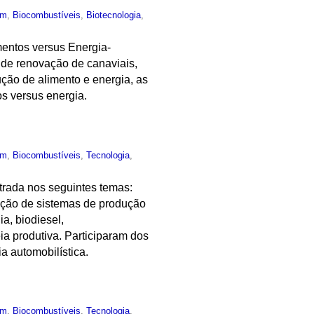
um
,
Biocombustíveis
,
Biotecnologia
,
mentos versus Energia-
 de renovação de canaviais,
ção de alimento e energia, as
s versus energia.
um
,
Biocombustíveis
,
Tecnologia
,
ntrada nos seguintes temas:
icação de sistemas de produção
a, biodiesel,
ia produtiva. Participaram dos
a automobilística.
um
,
Biocombustíveis
,
Tecnologia
,