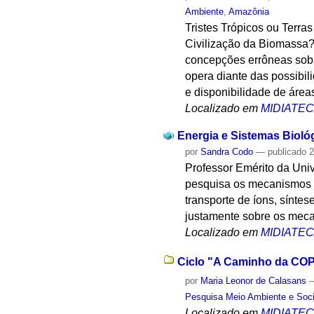
Ambiente
,
Amazônia
Tristes Trópicos ou Terr
Civilização da Biomassa? 
concepções errôneas sobre
opera diante das possibil
e disponibilidade de áreas
Localizado em
MIDIATE
Energia e Sistemas Bioló
por
Sandra Codo
—
publicado
2
Professor Emérito da Uni
pesquisa os mecanismos d
transporte de íons, síntes
justamente sobre os meca
Localizado em
MIDIATE
Ciclo "A Caminho da COP2
por
Maria Leonor de Calasans
Pesquisa Meio Ambiente e Soc
Localizado em
MIDIATE