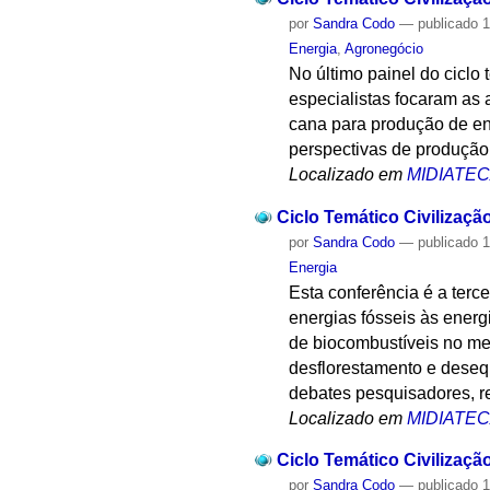
por
Sandra Codo
—
publicado
1
Energia
,
Agronegócio
No último painel do ciclo
especialistas focaram as
cana para produção de ene
perspectivas de produção 
Localizado em
MIDIATE
Ciclo Temático Civilizaçã
por
Sandra Codo
—
publicado
1
Energia
Esta conferência é a terc
energias fósseis às energ
de biocombustíveis no me
desflorestamento e desequ
debates pesquisadores, re
Localizado em
MIDIATE
Ciclo Temático Civilizaçã
por
Sandra Codo
—
publicado
1