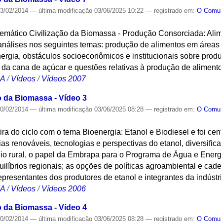
3/02/2014
—
última modificação
03/06/2025 10:22
— registrado em:
O Com
 temático Civilização da Biomassa - Produção Consorciada: Ali
 análises nos seguintes temas: produção de alimentos em áreas
rgia, obstáculos socioeconômicos e institucionais sobre produ
da cana de açúcar e questões relativas à produção de alimento
CA
/
Vídeos
/
Vídeos 2007
o da Biomassa - Vídeo 3
0/02/2014
—
última modificação
03/06/2025 08:28
— registrado em:
O Com
eira do ciclo com o tema Bioenergia: Etanol e Biodiesel e foi ce
ias renováveis, tecnologias e perspectivas do etanol, diversif
io rural, o papel da Embrapa para o Programa de Água e Energi
ilíbrios regionais; as opções de políticas agroambiental e cade
presentantes dos produtores de etanol e integrantes da indústri
CA
/
Vídeos
/
Vídeos 2006
o da Biomassa - Vídeo 4
0/02/2014
—
última modificação
03/06/2025 08:28
— registrado em:
O Com