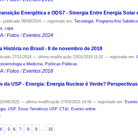
ransição Energética e ODS7 - Sinergia Entre Energia Solar e
—
publicado
09/08/2024
— registrado em:
Tecnologia
,
Programa Ano Sabátic
ia
,
capa
CA
/
Fotos
/
Eventos 2024
 História no Brasil - 8 de novembro de 2018
licado
27/11/2018
—
última modificação
23/01/2019 11:02
— registrado em:
Epistemologia e Medicina
,
Políticas Públicas
CA
/
Fotos
/
Eventos 2018
 da USP - Energia: Energia Nuclear é Verde? Perspectivas 
15/09/2022
—
última modificação
27/03/2023 14:56
— registrado em:
Evento
gia
,
USP
,
Eixos Temáticos USP
,
CT&I
,
Evento online
S
4
5
6
7
8
9
…
15