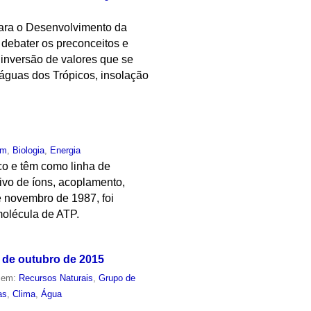
para o Desenvolvimento da
 debater os preconceitos e
 inversão de valores que se
 águas dos Trópicos, insolação
um
,
Biologia
,
Energia
co e têm como linha de
ivo de íons, acoplamento,
de novembro de 1987, foi
molécula de ATP.
 de outubro de 2015
o em:
Recursos Naturais
,
Grupo de
as
,
Clima
,
Água