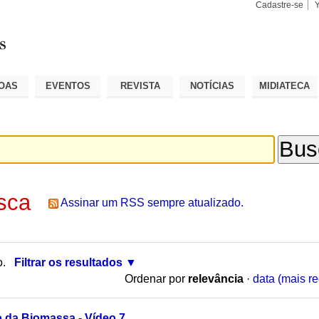
Cadastre-se
Busca
Busca
Avançad
OAS
EVENTOS
REVISTA
NOTÍCIAS
MIDIATECA
sca
Assinar um RSS sempre atualizado.
o.
Filtrar os resultados
Ordenar por
relevância
·
data (mais re
o da Biomassa - Vídeo 7