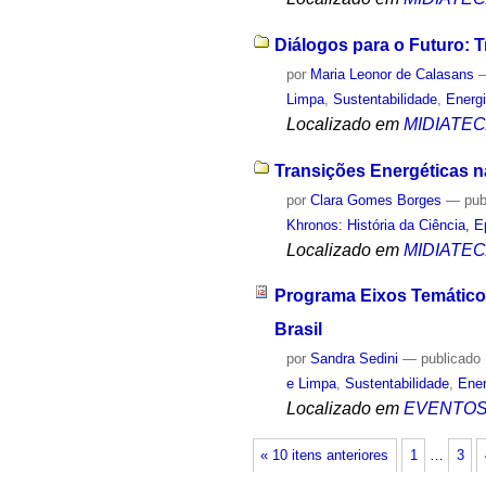
Diálogos para o Futuro: T
por
Maria Leonor de Calasans
Limpa
,
Sustentabilidade
,
Energ
Localizado em
MIDIATE
Transições Energéticas na
por
Clara Gomes Borges
—
pub
Khronos: História da Ciência, 
Localizado em
MIDIATE
Programa Eixos Temáticos
Brasil
por
Sandra Sedini
—
publicado
e Limpa
,
Sustentabilidade
,
Ener
Localizado em
EVENTO
« 10 itens anteriores
1
…
3