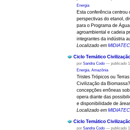
Energia
Esta conferência centrou 
perspectivas do etanol, d
para o Programa de Água e
agroambiental e cadeia pr
integrantes da indústria a
Localizado em
MIDIATE
Ciclo Temático Civilizaçã
por
Sandra Codo
—
publicado
1
Energia
,
Amazônia
Tristes Trópicos ou Terr
Civilização da Biomassa? 
concepções errôneas sobre
opera diante das possibil
e disponibilidade de áreas
Localizado em
MIDIATE
Ciclo Temático Civilizaçã
por
Sandra Codo
—
publicado
1