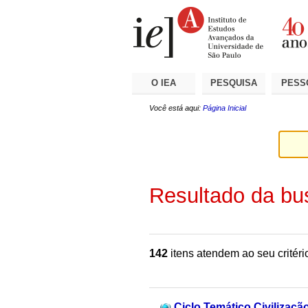
Ir
Ferramentas
Seções
para
Pessoais
o
conteúdo.
|
Ir
para
a
O IEA
PESQUISA
PESS
navegação
Você está aqui:
Página Inicial
Resultado da bu
142
itens atendem ao seu critéri
Ciclo Temático Civilizaçã