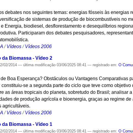
os debates nos seguintes temas: energias fósseis às energias r
iversificação de sistemas de produção de biocombustíveis no m
 Energia, biodiesel, desflorestamento e desequilíbrios regiona
odutiva. Participaram dos debates pesquisadores, representant
utomobilística.
CA
/
Vídeos
/
Vídeos 2006
o da Biomassa - Vídeo 2
2/02/2014
—
última modificação
03/06/2025 08:41
— registrado em:
O Com
as de Boa Esperança? Obstáculos ou Vantagens Comparativas 
constituiu-se a segunda parte do ciclo que teve como objetivo 
 as áreas tropicais do planeta, sobretudo do Brasil; analisar a
idades de produção agrícola e bioenergia, graças ao regime de
 agricultáveis.
CA
/
Vídeos
/
Vídeos 2006
o da Biomassa - Vídeo 1
2/02/2014
—
última modificação
03/06/2025 08:41
— registrado em:
O Com