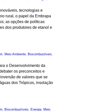
enováveis, tecnologias e
eio rural, o papel da Embrapa
is; as opções de políticas
es dos produtores de etanol e
um
,
Meio Ambiente
,
Biocombustíveis
,
para o Desenvolvimento da
debater os preconceitos e
 inversão de valores que se
 águas dos Trópicos, insolação
um
,
Biocombustíveis
,
Energia
,
Meio