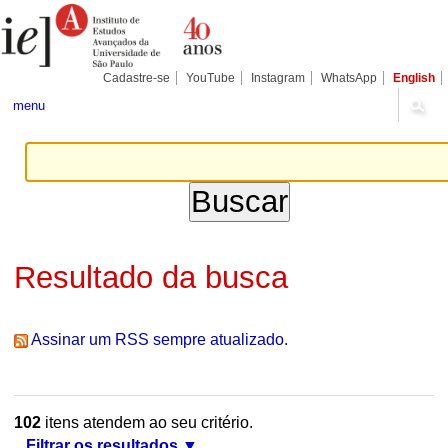
Ir
Ferramentas
Seções
para
Pessoais
o
conteúdo.
|
Cadastre-se
YouTube
Instagram
WhatsApp
English
Ir
para
menu
a
navegação
Resultado da busca
Assinar um RSS sempre atualizado.
102
itens atendem ao seu critério.
Filtrar os resultados