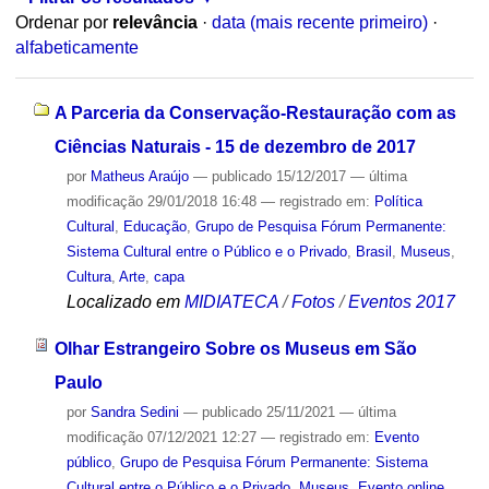
Ordenar por
relevância
·
data (mais recente primeiro)
·
alfabeticamente
A Parceria da Conservação-Restauração com as
Ciências Naturais - 15 de dezembro de 2017
por
Matheus Araújo
—
publicado
15/12/2017
—
última
modificação
29/01/2018 16:48
— registrado em:
Política
Cultural
,
Educação
,
Grupo de Pesquisa Fórum Permanente:
Sistema Cultural entre o Público e o Privado
,
Brasil
,
Museus
,
Cultura
,
Arte
,
capa
Localizado em
MIDIATECA
/
Fotos
/
Eventos 2017
Olhar Estrangeiro Sobre os Museus em São
Paulo
por
Sandra Sedini
—
publicado
25/11/2021
—
última
modificação
07/12/2021 12:27
— registrado em:
Evento
público
,
Grupo de Pesquisa Fórum Permanente: Sistema
Cultural entre o Público e o Privado
,
Museus
,
Evento online