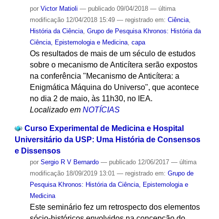
por
Victor Matioli
—
publicado
09/04/2018
—
última
modificação
12/04/2018 15:49
— registrado em:
Ciência
,
História da Ciência
,
Grupo de Pesquisa Khronos: História da
Ciência, Epistemologia e Medicina
,
capa
Os resultados de mais de um século de estudos
sobre o mecanismo de Anticítera serão expostos
na conferência "Mecanismo de Anticítera: a
Enigmática Máquina do Universo", que acontece
no dia 2 de maio, às 11h30, no IEA.
Localizado em
NOTÍCIAS
Curso Experimental de Medicina e Hospital
Universitário da USP: Uma História de Consensos
e Dissensos
por
Sergio R V Bernardo
—
publicado
12/06/2017
—
última
modificação
18/09/2019 13:01
— registrado em:
Grupo de
Pesquisa Khronos: História da Ciência, Epistemologia e
Medicina
Este seminário fez um retrospecto dos elementos
sócio-históricos envolvidos na concepção do