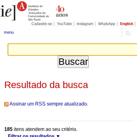
Ir
Ferramentas
Seções
para
Pessoais
o
conteúdo.
|
Cadastre-se
YouTube
Instagram
WhatsApp
English
Ir
para
menu
a
navegação
Resultado da busca
Assinar um RSS sempre atualizado.
185
itens atendem ao seu critério.
Filtrar os resultados