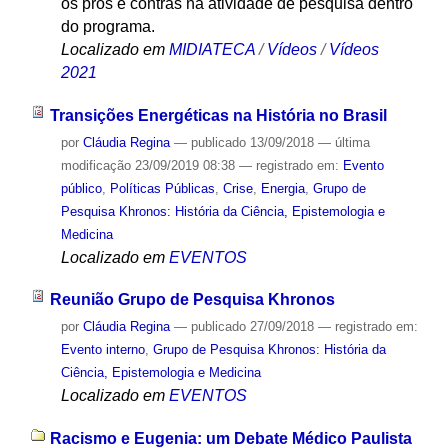
os prós e contras na atividade de pesquisa dentro
do programa.
Localizado em
MIDIATECA
/
Vídeos
/
Vídeos
2021
Transições Energéticas na História no Brasil
por
Cláudia Regina
—
publicado
13/09/2018
—
última
modificação
23/09/2019 08:38
— registrado em:
Evento
público
,
Políticas Públicas
,
Crise
,
Energia
,
Grupo de
Pesquisa Khronos: História da Ciência, Epistemologia e
Medicina
Localizado em
EVENTOS
Reunião Grupo de Pesquisa Khronos
por
Cláudia Regina
—
publicado
27/09/2018
— registrado em:
Evento interno
,
Grupo de Pesquisa Khronos: História da
Ciência, Epistemologia e Medicina
Localizado em
EVENTOS
Racismo e Eugenia: um Debate Médico Paulista