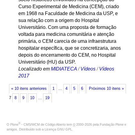
Curso Experimental de Medicina (CEM), criado
em 1968 na Faculdade de Medicina da USP, e
sua relação com a origem do Hospital
Universitário. Com uma proposta de formação
voltada para medicina comunitária e atenção
primária, o CEM carecia de uma infraestrutura
hospitalar específica, que se concretizaria, anos
depois do encerramento do CEM, no Hospital
Universitário (HU) da USP.
Localizado em
MIDIATECA
/
Vídeos
/
Vídeos
2017
« 10 itens anteriores
1
…
4
5
6
Próximos 10 itens »
7
8
9
10
…
19
®
O
Plone
- CMS/WCM de Código Aberto
tem
©
2000-2026 pela
Fundação Plone
e
amigos. Distribuído sob a
Licença GNU GPL
.