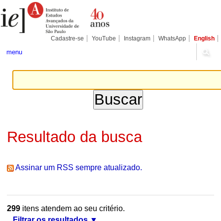
Ir
Ferramentas
Seções
para
Pessoais
o
conteúdo.
|
Cadastre-se
YouTube
Instagram
WhatsApp
English
Ir
para
menu
a
navegação
Resultado da busca
Assinar um RSS sempre atualizado.
299
itens atendem ao seu critério.
Filtrar os resultados