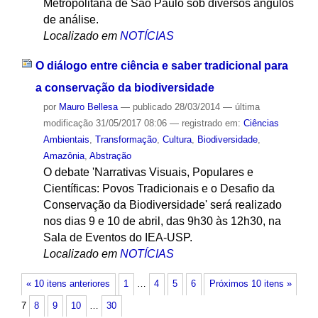
Metropolitana de São Paulo sob diversos ângulos
de análise.
Localizado em
NOTÍCIAS
O diálogo entre ciência e saber tradicional para
a conservação da biodiversidade
por
Mauro Bellesa
—
publicado
28/03/2014
—
última
modificação
31/05/2017 08:06
— registrado em:
Ciências
Ambientais
,
Transformação
,
Cultura
,
Biodiversidade
,
Amazônia
,
Abstração
O debate 'Narrativas Visuais, Populares e
Científicas: Povos Tradicionais e o Desafio da
Conservação da Biodiversidade' será realizado
nos dias 9 e 10 de abril, das 9h30 às 12h30, na
Sala de Eventos do IEA-USP.
Localizado em
NOTÍCIAS
« 10 itens anteriores
1
…
4
5
6
Próximos 10 itens »
7
8
9
10
…
30