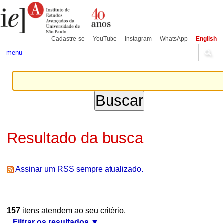
Ir
Ferramentas
Seções
para
Pessoais
o
conteúdo.
|
Cadastre-se
YouTube
Instagram
WhatsApp
English
Ir
para
menu
a
navegação
Resultado da busca
Assinar um RSS sempre atualizado.
157
itens atendem ao seu critério.
Filtrar os resultados