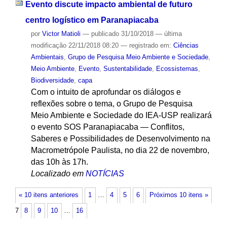
Evento discute impacto ambiental de futuro
centro logístico em Paranapiacaba
por
Victor Matioli
—
publicado
31/10/2018
—
última
modificação
22/11/2018 08:20
— registrado em:
Ciências
Ambientais
,
Grupo de Pesquisa Meio Ambiente e Sociedade
,
Meio Ambiente
,
Evento
,
Sustentabilidade
,
Ecossistemas
,
Biodiversidade
,
capa
Com o intuito de aprofundar os diálogos e
reflexões sobre o tema, o Grupo de Pesquisa
Meio Ambiente e Sociedade do IEA-USP realizará
o evento SOS Paranapiacaba — Conflitos,
Saberes e Possibilidades de Desenvolvimento na
Macrometrópole Paulista, no dia 22 de novembro,
das 10h às 17h.
Localizado em
NOTÍCIAS
« 10 itens anteriores
1
…
4
5
6
Próximos 10 itens »
7
8
9
10
…
16