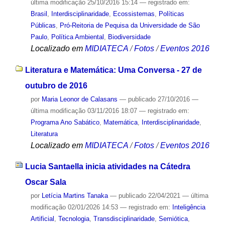
última modificação
25/10/2016 15:14
— registrado em:
Brasil
,
Interdisciplinaridade
,
Ecossistemas
,
Políticas
Públicas
,
Pró-Reitoria de Pequisa da Universidade de São
Paulo
,
Política Ambiental
,
Biodiversidade
Localizado em
MIDIATECA
/
Fotos
/
Eventos 2016
Literatura e Matemática: Uma Conversa - 27 de
outubro de 2016
por
Maria Leonor de Calasans
—
publicado
27/10/2016
—
última modificação
03/11/2016 18:07
— registrado em:
Programa Ano Sabático
,
Matemática
,
Interdisciplinaridade
,
Literatura
Localizado em
MIDIATECA
/
Fotos
/
Eventos 2016
Lucia Santaella inicia atividades na Cátedra
Oscar Sala
por
Letícia Martins Tanaka
—
publicado
22/04/2021
—
última
modificação
02/01/2026 14:53
— registrado em:
Inteligência
Artificial
,
Tecnologia
,
Transdisciplinaridade
,
Semiótica
,