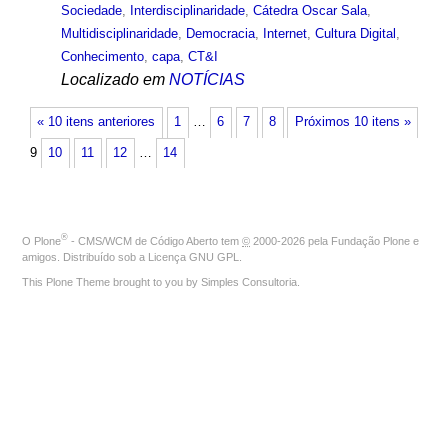
Sociedade
,
Interdisciplinaridade
,
Cátedra Oscar Sala
,
Multidisciplinaridade
,
Democracia
,
Internet
,
Cultura Digital
,
Conhecimento
,
capa
,
CT&I
Localizado em
NOTÍCIAS
« 10 itens anteriores
1
…
6
7
8
Próximos 10 itens »
9
10
11
12
…
14
®
O
Plone
- CMS/WCM de Código Aberto
tem
©
2000-2026 pela
Fundação Plone
e
amigos. Distribuído sob a
Licença GNU GPL
.
This Plone Theme brought to you by
Simples Consultoria
.