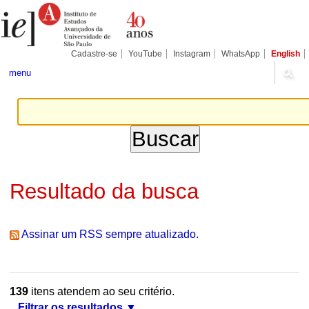
Ir
Ferramentas
Seções
para
Pessoais
o
conteúdo.
|
Cadastre-se
YouTube
Instagram
WhatsApp
English
Ir
para
menu
a
navegação
Resultado da busca
Assinar um RSS sempre atualizado.
139
itens atendem ao seu critério.
Filtrar os resultados