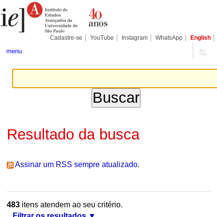
Ir
Ferramentas
Seções
para
Pessoais
o
conteúdo.
|
Cadastre-se
YouTube
Instagram
WhatsApp
English
Ir
para
menu
a
navegação
Resultado da busca
Assinar um RSS sempre atualizado.
483
itens atendem ao seu critério.
Filtrar os resultados