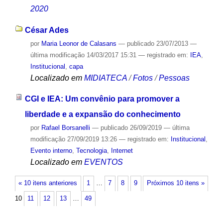
2020
César Ades
por
Maria Leonor de Calasans
—
publicado
23/07/2013
—
última modificação
14/03/2017 15:31
— registrado em:
IEA
,
Institucional
,
capa
Localizado em
MIDIATECA
/
Fotos
/
Pessoas
CGI e IEA: Um convênio para promover a
liberdade e a expansão do conhecimento
por
Rafael Borsanelli
—
publicado
26/09/2019
—
última
modificação
27/09/2019 13:26
— registrado em:
Institucional
,
Evento interno
,
Tecnologia
,
Internet
Localizado em
EVENTOS
« 10 itens anteriores
1
…
7
8
9
Próximos 10 itens »
10
11
12
13
…
49