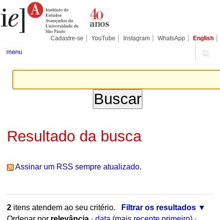
Ir
Ferramentas
Seções
para
Pessoais
o
conteúdo.
|
Cadastre-se
YouTube
Instagram
WhatsApp
English
Ir
para
menu
a
navegação
Resultado da busca
Assinar um RSS sempre atualizado.
2
itens atendem ao seu critério.
Filtrar os resultados
Ordenar por
relevância
·
data (mais recente primeiro)
·