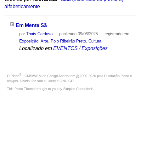
alfabeticamente
Em Mente Sã
por
Thais Cardoso
—
publicado
09/06/2025
— registrado em:
Exposição
,
Arte
,
Polo Ribeirão Preto
,
Cultura
Localizado em
EVENTOS
/
Exposições
®
O
Plone
- CMS/WCM de Código Aberto
tem
©
2000-2026 pela
Fundação Plone
e
amigos. Distribuído sob a
Licença GNU GPL
.
This Plone Theme brought to you by
Simples Consultoria
.