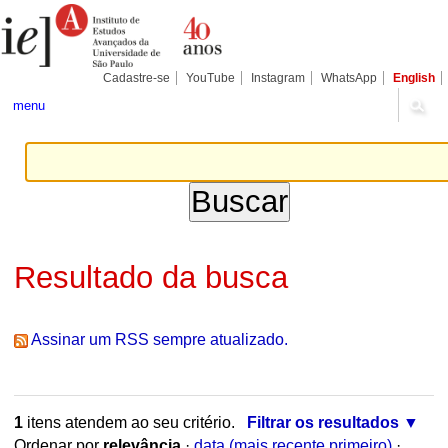
Ir
Ferramentas
Seções
para
Pessoais
o
conteúdo.
|
Cadastre-se
YouTube
Instagram
WhatsApp
English
Ir
para
menu
a
navegação
Resultado da busca
Assinar um RSS sempre atualizado.
1
itens atendem ao seu critério.
Filtrar os resultados
Ordenar por
relevância
·
data (mais recente primeiro)
·