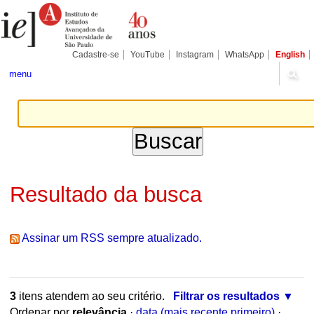
Ir
Ferramentas
Seções
para
Pessoais
o
conteúdo.
|
Cadastre-se
YouTube
Instagram
WhatsApp
English
Ir
para
menu
a
navegação
Resultado da busca
Assinar um RSS sempre atualizado.
3
itens atendem ao seu critério.
Filtrar os resultados
Ordenar por
relevância
·
data (mais recente primeiro)
·