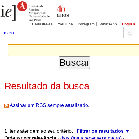
Ir
Ferramentas
Seções
para
Pessoais
o
conteúdo.
|
Cadastre-se
YouTube
Instagram
WhatsApp
English
Ir
para
menu
a
navegação
Resultado da busca
Assinar um RSS sempre atualizado.
1
itens atendem ao seu critério.
Filtrar os resultados
Ordenar por
relevância
·
data (mais recente primeiro)
·