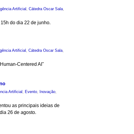
igência Artificial
,
Cátedra Oscar Sala
,
 15h do dia 22 de junho.
igência Artificial
,
Cátedra Oscar Sala
,
 "Human-Centered AI"
ano
ncia Artificial
,
Evento
,
Inovação
,
tou as principais ideias de
dia 26 de agosto.