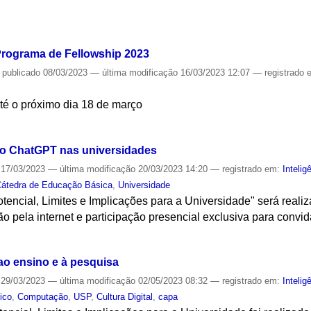
S
 Programa de Fellowship 2023
—
publicado
08/03/2023
—
última modificação
16/03/2023 12:07
— registrado
até o próximo dia 18 de março
S
do ChatGPT nas universidades
17/03/2023
—
última modificação
20/03/2023 14:20
— registrado em:
Inteligê
átedra de Educação Básica
,
Universidade
encial, Limites e Implicações para a Universidade" será reali
o pela internet e participação presencial exclusiva para convi
S
ao ensino e à pesquisa
29/03/2023
—
última modificação
02/05/2023 08:32
— registrado em:
Inteligê
ico
,
Computação
,
USP
,
Cultura Digital
,
capa