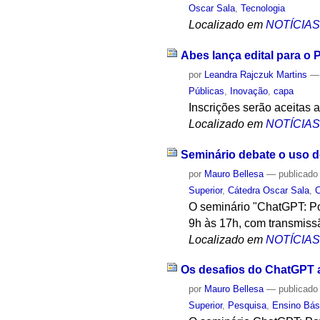
Oscar Sala
,
Tecnologia
Localizado em
NOTÍCIA
Abes lança edital para o
por
Leandra Rajczuk Martins
Públicas
,
Inovação
,
capa
Inscrições serão aceitas 
Localizado em
NOTÍCIA
Seminário debate o uso 
por
Mauro Bellesa
—
publicado
Superior
,
Cátedra Oscar Sala
,
C
O seminário "ChatGPT: Pot
9h às 17h, com transmissã
Localizado em
NOTÍCIA
Os desafios do ChatGPT 
por
Mauro Bellesa
—
publicado
Superior
,
Pesquisa
,
Ensino Bás