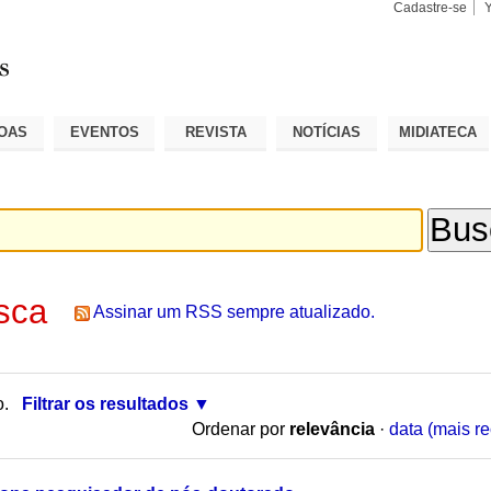
Cadastre-se
Busca
Busca
Avançad
OAS
EVENTOS
REVISTA
NOTÍCIAS
MIDIATECA
sca
Assinar um RSS sempre atualizado.
o.
Filtrar os resultados
Ordenar por
relevância
·
data (mais re