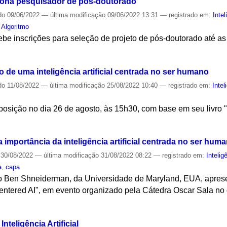
ciona pesquisador de pós-doutorado
do
09/06/2022
—
última modificação
09/06/2022 13:31
— registrado em:
Intel
,
Algoritmo
be inscrições para seleção de projeto de pós-doutorado até as
S
de uma inteligência artificial centrada no ser humano
do
11/08/2022
—
última modificação
25/08/2022 10:40
— registrado em:
Intel
osição no dia 26 de agosto, às 15h30, com base em seu livro
S
importância da inteligência artificial centrada no ser hum
30/08/2022
—
última modificação
31/08/2022 08:22
— registrado em:
Inteligê
a
,
capa
o Ben Shneiderman, da Universidade de Maryland, EUA, apresen
entered AI", em evento organizado pela Cátedra Oscar Sala no 
S
nteligência Artificial