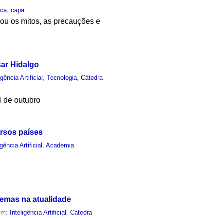
ica
,
capa
liou os mitos, as precauções e
sar Hidalgo
igência Artificial
,
Tecnologia
,
Cátedra
 de outubro
ersos países
igência Artificial
,
Academia
lemas na atualidade
 em:
Inteligência Artificial
,
Cátedra