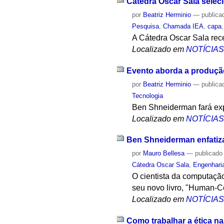
Cátedra Oscar Sala sele
por
Beatriz Herminio
—
publica
Pesquisa
,
Chamada IEA
,
capa
A Cátedra Oscar Sala rece
Localizado em
NOTÍCIA
Evento aborda a produção 
por
Beatriz Herminio
—
publica
Tecnologia
Ben Shneiderman fará exp
Localizado em
NOTÍCIA
Ben Shneiderman enfatiza 
por
Mauro Bellesa
—
publicado
Cátedra Oscar Sala
,
Engenhari
O cientista da computaçã
seu novo livro, "Human-C
Localizado em
NOTÍCIA
Como trabalhar a ética na I