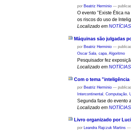
por
Beatriz Herminio
—
publica
O evento "Existe Ética na 
os riscos do uso de Inteligê
Localizado em
NOTÍCIA
Máquinas são julgadas po
por
Beatriz Herminio
—
publica
Oscar Sala
,
capa
,
Algoritmo
Pesquisador fez exposiç
Localizado em
NOTÍCIA
Com o tema "inteligência e
por
Beatriz Herminio
—
publica
Intercontinental
,
Computação
,
Segunda fase do evento a
Localizado em
NOTÍCIA
Livro organizado por Luc
por
Leandra Rajczuk Martins