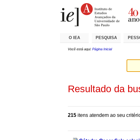
Ir
Ferramentas
Seções
para
Pessoais
o
conteúdo.
|
Ir
para
a
O IEA
PESQUISA
PESS
navegação
Você está aqui:
Página Inicial
Resultado da bu
215
itens atendem ao seu critéri