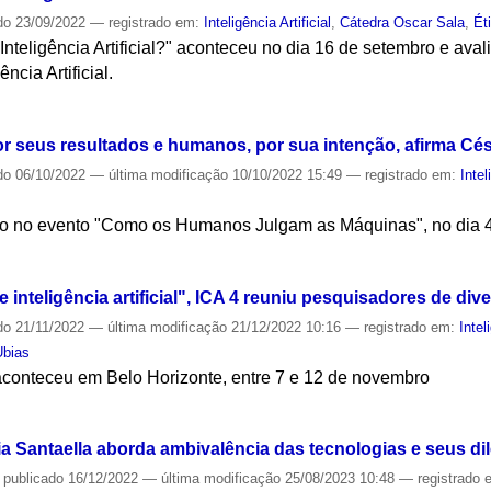
do
23/09/2022
— registrado em:
Inteligência Artificial
,
Cátedra Oscar Sala
,
Ét
Inteligência Artificial?" aconteceu no dia 16 de setembro e ava
ncia Artificial.
S
r seus resultados e humanos, por sua intenção, afirma Cé
do
06/10/2022
—
última modificação
10/10/2022 15:49
— registrado em:
Intel
ão no evento "Como os Humanos Julgam as Máquinas", no dia 4
S
 inteligência artificial", ICA 4 reuniu pesquisadores de div
do
21/11/2022
—
última modificação
21/12/2022 10:16
— registrado em:
Intel
Ubias
conteceu em Belo Horizonte, entre 7 e 12 de novembro
S
ia Santaella aborda ambivalência das tecnologias e seus di
—
publicado
16/12/2022
—
última modificação
25/08/2023 10:48
— registrado