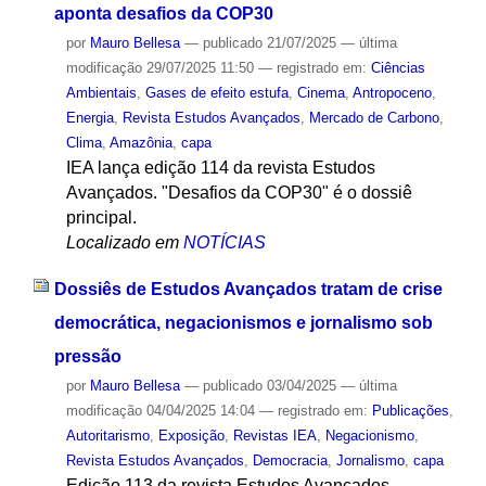
aponta desafios da COP30
por
Mauro Bellesa
—
publicado
21/07/2025
—
última
modificação
29/07/2025 11:50
— registrado em:
Ciências
Ambientais
,
Gases de efeito estufa
,
Cinema
,
Antropoceno
,
Energia
,
Revista Estudos Avançados
,
Mercado de Carbono
,
Clima
,
Amazônia
,
capa
IEA lança edição 114 da revista Estudos
Avançados. "Desafios da COP30" é o dossiê
principal.
Localizado em
NOTÍCIAS
Dossiês de Estudos Avançados tratam de crise
democrática, negacionismos e jornalismo sob
pressão
por
Mauro Bellesa
—
publicado
03/04/2025
—
última
modificação
04/04/2025 14:04
— registrado em:
Publicações
,
Autoritarismo
,
Exposição
,
Revistas IEA
,
Negacionismo
,
Revista Estudos Avançados
,
Democracia
,
Jornalismo
,
capa
Edição 113 da revista Estudos Avançados,