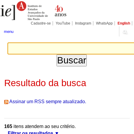
Ir
Ferramentas
Seções
para
Pessoais
o
conteúdo.
|
Cadastre-se
YouTube
Instagram
WhatsApp
English
Ir
para
menu
a
navegação
Resultado da busca
Assinar um RSS sempre atualizado.
165
itens atendem ao seu critério.
Filtrar os resultados