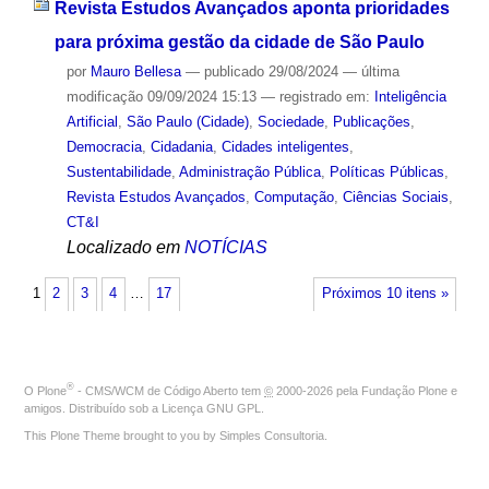
Revista Estudos Avançados aponta prioridades
para próxima gestão da cidade de São Paulo
por
Mauro Bellesa
—
publicado
29/08/2024
—
última
modificação
09/09/2024 15:13
— registrado em:
Inteligência
Artificial
,
São Paulo (Cidade)
,
Sociedade
,
Publicações
,
Democracia
,
Cidadania
,
Cidades inteligentes
,
Sustentabilidade
,
Administração Pública
,
Políticas Públicas
,
Revista Estudos Avançados
,
Computação
,
Ciências Sociais
,
CT&I
Localizado em
NOTÍCIAS
1
2
3
4
…
17
Próximos 10 itens »
®
O
Plone
- CMS/WCM de Código Aberto
tem
©
2000-2026 pela
Fundação Plone
e
amigos. Distribuído sob a
Licença GNU GPL
.
This Plone Theme brought to you by
Simples Consultoria
.