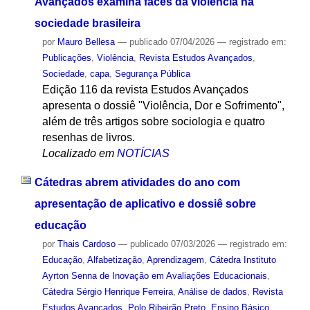
Avançados examina faces da violência na
sociedade brasileira
por
Mauro Bellesa
—
publicado
07/04/2026
— registrado em:
Publicações
,
Violência
,
Revista Estudos Avançados
,
Sociedade
,
capa
,
Segurança Pública
Edição 116 da revista Estudos Avançados
apresenta o dossiê "Violência, Dor e Sofrimento",
além de três artigos sobre sociologia e quatro
resenhas de livros.
Localizado em
NOTÍCIAS
Cátedras abrem atividades do ano com
apresentação de aplicativo e dossiê sobre
educação
por
Thais Cardoso
—
publicado
07/03/2026
— registrado em:
Educação
,
Alfabetização
,
Aprendizagem
,
Cátedra Instituto
Ayrton Senna de Inovação em Avaliações Educacionais
,
Cátedra Sérgio Henrique Ferreira
,
Análise de dados
,
Revista
Estudos Avançados
,
Polo Ribeirão Preto
,
Ensino Básico