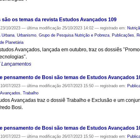
S
s são os temas da revista Estudos Avançados 109
23/10/2023
—
última modificação
25/10/2023 14:02
— registrado em:
Nutriç
a Urbana
,
Urbanismo
,
Grupo de Pesquisa Nutrição e Pobreza
,
Publicações
,
R
e Planetária
Estudos Avançados, lançada em outubro, traz os dossiês "Pro
ecnologias".
/
Lançamentos
o e pensamento de Bosi são temas de Estudos Avançados 1
10/07/2023
—
última modificação
26/07/2023 15:50
— registrado em:
Public
 Avançados
,
Trabalho
udos Avançadas traz o dossiê Trabalho e Exclusão e um conjunto
lfredo Bosi.
S
o e pensamento de Bosi são temas de Estudos Avançados 1
10/07/2023
—
última modificação
26/07/2023 15:50
— registrado em:
Public