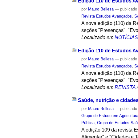
Edição 110 de Estudos Av
por
Mauro Bellesa
—
publicado
Revista Estudos Avançados
,
S
A nova edição (110) da R
seções "Presenças", "Evo
Localizado em
NOTÍCIA
Edição 110 de Estudos Av
por
Mauro Bellesa
—
publicado
Revista Estudos Avançados
,
S
A nova edição (110) da R
seções "Presenças", "Evo
Localizado em
REVISTA
Saúde, nutrição e cidade
por
Mauro Bellesa
—
publicado
Grupo de Estudo em Agricultur
Pública
,
Grupo de Estudos Saúd
A edição 109 da revista 
Alimentar" e "Cidades e T