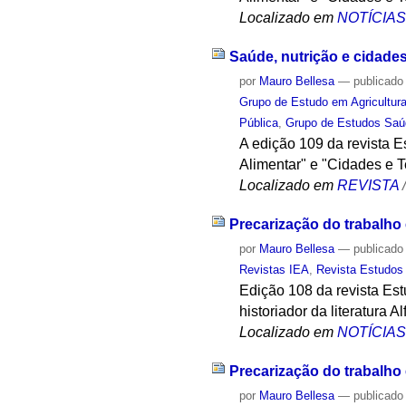
Localizado em
NOTÍCIA
Saúde, nutrição e cidade
por
Mauro Bellesa
—
publicado
Grupo de Estudo em Agricultur
Pública
,
Grupo de Estudos Saúd
A edição 109 da revista 
Alimentar" e "Cidades e T
Localizado em
REVISTA
Precarização do trabalh
por
Mauro Bellesa
—
publicado
Revistas IEA
,
Revista Estudos
Edição 108 da revista Est
historiador da literatura A
Localizado em
NOTÍCIA
Precarização do trabalh
por
Mauro Bellesa
—
publicado