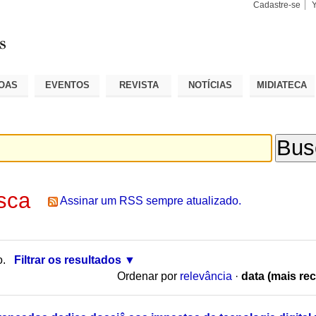
Cadastre-se
Busca
Busca
Avançad
OAS
EVENTOS
REVISTA
NOTÍCIAS
MIDIATECA
sca
Assinar um RSS sempre atualizado.
o.
Filtrar os resultados
Ordenar por
relevância
·
data (mais rec