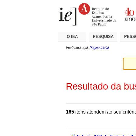
Ir
Ferramentas
Seções
para
Pessoais
o
conteúdo.
|
Ir
para
a
O IEA
PESQUISA
PESS
navegação
Você está aqui:
Página Inicial
Resultado da bu
165
itens atendem ao seu critéri