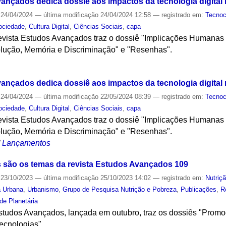
ançados dedica dossiê aos impactos da tecnologia digital
24/04/2024
—
última modificação
24/04/2024 12:58
— registrado em:
Tecnoc
ociedade
,
Cultura Digital
,
Ciências Sociais
,
capa
evista Estudos Avançados traz o dossiê "Implicações Humanas 
lução, Memória e Discriminação" e "Resenhas".
S
ançados dedica dossiê aos impactos da tecnologia digital
24/04/2024
—
última modificação
22/05/2024 08:39
— registrado em:
Tecnoc
ociedade
,
Cultura Digital
,
Ciências Sociais
,
capa
evista Estudos Avançados traz o dossiê "Implicações Humanas 
lução, Memória e Discriminação" e "Resenhas".
/
Lançamentos
s são os temas da revista Estudos Avançados 109
23/10/2023
—
última modificação
25/10/2023 14:02
— registrado em:
Nutriç
a Urbana
,
Urbanismo
,
Grupo de Pesquisa Nutrição e Pobreza
,
Publicações
,
R
e Planetária
Estudos Avançados, lançada em outubro, traz os dossiês "Pro
ecnologias".