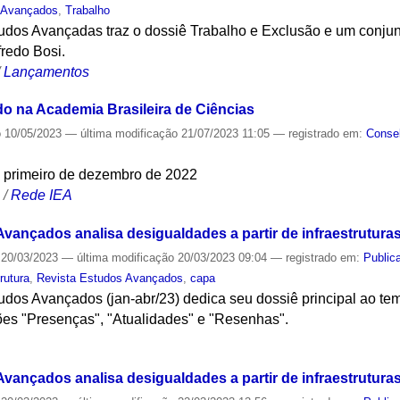
 Avançados
,
Trabalho
udos Avançadas traz o dossiê Trabalho e Exclusão e um conjunto
lfredo Bosi.
/
Lançamentos
o na Academia Brasileira de Ciências
o
10/05/2023
—
última modificação
21/07/2023 11:05
— registrado em:
Consel
ia primeiro de dezembro de 2022
S
/
Rede IEA
vançados analisa desigualdades a partir de infraestrutura
20/03/2023
—
última modificação
20/03/2023 09:04
— registrado em:
Public
trutura
,
Revista Estudos Avançados
,
capa
udos Avançados (jan-abr/23) dedica seu dossiê principal ao tem
es "Presenças", "Atualidades" e "Resenhas".
S
vançados analisa desigualdades a partir de infraestrutura