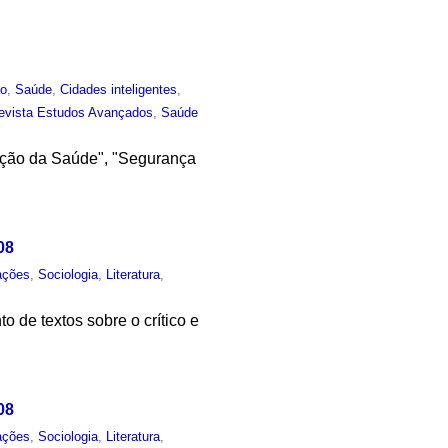
ão
,
Saúde
,
Cidades inteligentes
,
evista Estudos Avançados
,
Saúde
moção da Saúde", "Segurança
08
ações
,
Sociologia
,
Literatura
,
 de textos sobre o crítico e
08
ações
,
Sociologia
,
Literatura
,