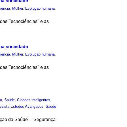
 na sociedade
iência
,
Mulher
,
Evolução humana
,
das Tecnociências" e as
 na sociedade
iência
,
Mulher
,
Evolução humana
,
das Tecnociências" e as
ão
,
Saúde
,
Cidades inteligentes
,
evista Estudos Avançados
,
Saúde
moção da Saúde", "Segurança