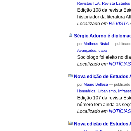
Revistas IEA
,
Revista Estudos
Edição 108 da revista Est
historiador da literatura A
Localizado em
REVISTA
Sérgio Adorno é diplomad
por
Matheus Nistal
—
publicad
Avançados
,
capa
Sociólogo foi eleito no d
Localizado em
NOTÍCIA
Nova edição de Estudos A
por
Mauro Bellesa
—
publicado
Honorários
,
Urbanismo
,
Infraes
Edição 107 da revista Est
número tem ainda as seçõ
Localizado em
NOTÍCIA
Nova edição de Estudos A