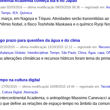
tinental Academia começa dia 6 no Japão
cado
02/03/2016
—
última modificação
09/03/2016 09:36
— registrado em:
As
,
Tempo
,
IEA
,
Química
de março, em Nagoya e Tóquio. Atividades serão transmitidas ao
rêmio Nobel, o físico Toshihide Maskawa e o químico Ryoji Noy
S
ongo prazo para questões da água e do clima
2/10/2015
—
última modificação
13/10/2015 12:12
— registrado em:
Recurso
Mudanças Globais
,
Interdisciplinar
,
Tempo
,
São Paulo
,
Clima
,
Água
,
capa
,
O
 alterações climáticas e recursos hídricos foram tema do prime
S
po na cultura digital
o
27/05/2015
—
última modificação
10/08/2015 14:44
— registrado em:
Tecno
a
,
Cultura Digital
,
Abstração
 Intercontinental Academia, o antropólogo Massimo Canevacci a
o que define as relações de espaço-tempo no âmbito da comun
S