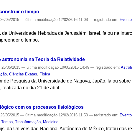
 construir o tempo
26/05/2015
—
última modificação
12/02/2016 11:08
— registrado em:
Evento
c, da Universidade Hebraica de Jerusalém, Israel, falou na Inte
ompreender o tempo.
S
 astronomia na Teoria da Relatividade
o
26/05/2015
—
última modificação
10/08/2015 14:49
— registrado em:
Astrof
ação
,
Ciências Exatas
,
Física
tor de Pesquisa da Universidade de Nagoya, Japão, falou sobre
 realizada no dia 21 de abril.
S
ológico com os processos fisiológicos
25/05/2015
—
última modificação
12/02/2016 11:53
— registrado em:
Evento
,
Tempo
,
Transformação
,
Medicina
js, da Universidad Nacional Autónoma de México, tratou das re