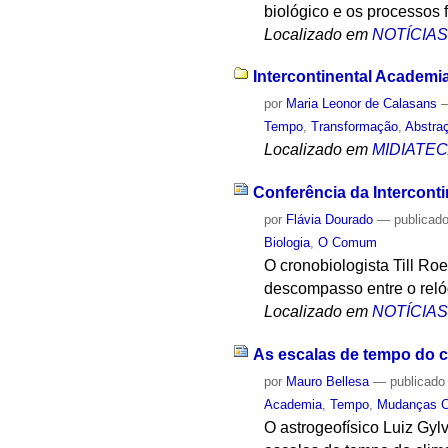
biológico e os processos 
Localizado em
NOTÍCIA
Intercontinental Academi
por
Maria Leonor de Calasans
Tempo
,
Transformação
,
Abstra
Localizado em
MIDIATE
Conferência da Interconti
por
Flávia Dourado
—
publicad
Biologia
,
O Comum
O cronobiologista Till Ro
descompasso entre o relóg
Localizado em
NOTÍCIA
As escalas de tempo do c
por
Mauro Bellesa
—
publicado
Academia
,
Tempo
,
Mudanças C
O astrogeofísico Luiz Gylv