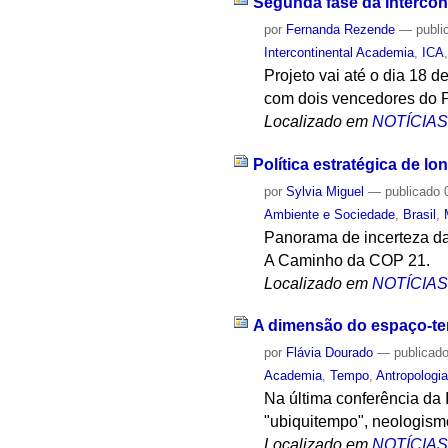
Segunda fase da Intercon
por
Fernanda Rezende
—
publi
Intercontinental Academia
,
ICA
Projeto vai até o dia 18 
com dois vencedores do P
Localizado em
NOTÍCIA
Política estratégica de l
por
Sylvia Miguel
—
publicado
0
Ambiente e Sociedade
,
Brasil
,
Panorama de incerteza das
A Caminho da COP 21.
Localizado em
NOTÍCIA
A dimensão do espaço-tem
por
Flávia Dourado
—
publicad
Academia
,
Tempo
,
Antropologi
Na última conferência da
"ubiquitempo", neologism
Localizado em
NOTÍCIA