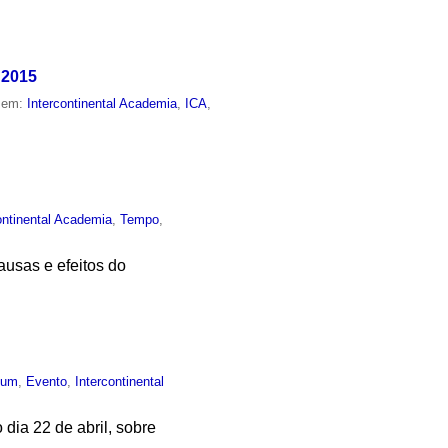
 2015
o em:
Intercontinental Academia
,
ICA
,
ontinental Academia
,
Tempo
,
ausas e efeitos do
mum
,
Evento
,
Intercontinental
 dia 22 de abril, sobre