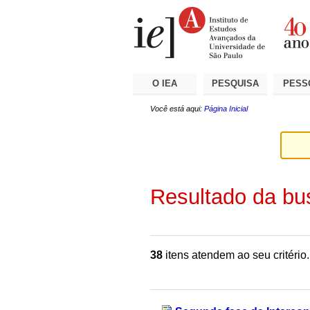
Ir
Ferramentas
Seções
para
Pessoais
o
conteúdo.
|
Ir
para
a
O IEA
PESQUISA
PESS
navegação
Você está aqui:
Página Inicial
Resultado da bu
38
itens atendem ao seu critério.