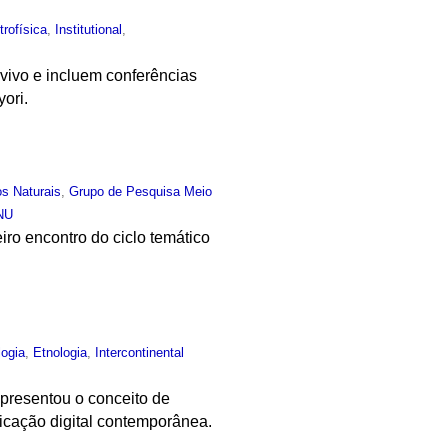
trofísica
,
Institutional
,
 vivo e incluem conferências
ori.
s Naturais
,
Grupo de Pesquisa Meio
NU
iro encontro do ciclo temático
logia
,
Etnologia
,
Intercontinental
presentou o conceito de
icação digital contemporânea.