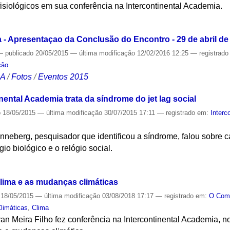
fisiológicos em sua conferência na Intercontinental Academia.
S
a - Apresentaçao da Conclusão do Encontro - 29 de abril de
—
publicado
20/05/2015
—
última modificação
12/02/2016 12:25
— registrad
ção
CA
/
Fotos
/
Eventos 2015
nental Academia trata da síndrome do jet lag social
o
18/05/2015
—
última modificação
30/07/2015 17:11
— registrado em:
Interc
enneberg, pesquisador que identificou a síndrome, falou sobre c
io biológico e o relógio social.
S
lima e as mudanças climáticas
18/05/2015
—
última modificação
03/08/2018 17:17
— registrado em:
O Co
limáticas
,
Clima
an Meira Filho fez conferência na Intercontinental Academia, no