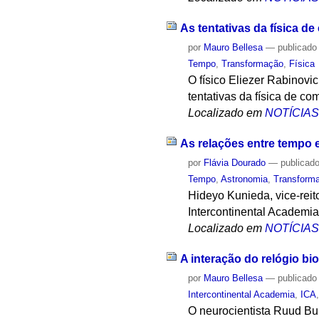
As tentativas da física de
por
Mauro Bellesa
—
publicado
Tempo
,
Transformação
,
Física
O físico Eliezer Rabinovi
tentativas da física de c
Localizado em
NOTÍCIA
As relações entre tempo e
por
Flávia Dourado
—
publicad
Tempo
,
Astronomia
,
Transform
Hideyo Kunieda, vice-rei
Intercontinental Academia,
Localizado em
NOTÍCIA
A interação do relógio bi
por
Mauro Bellesa
—
publicado
Intercontinental Academia
,
ICA
O neurocientista Ruud Bui